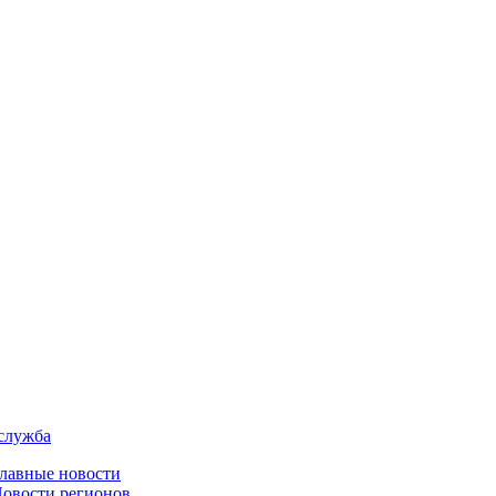
служба
лавные новости
овости регионов