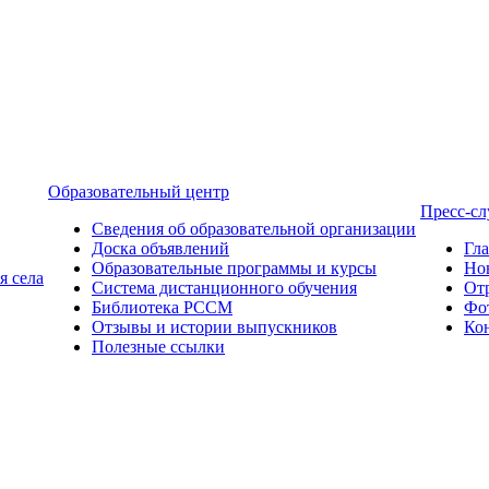
Образовательный центр
Пресс-с
Сведения об образовательной организации
Доска объявлений
Гл
Образовательные программы и курсы
Но
я села
Система дистанционного обучения
От
Библиотека РССМ
Фо
Отзывы и истории выпускников
Ко
Полезные ссылки