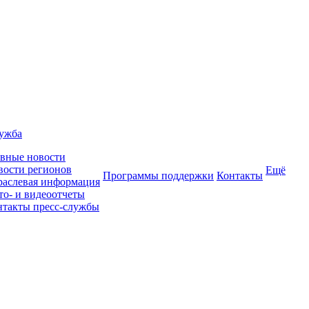
лужба
авные новости
вости регионов
Ещё
Программы поддержки
Контакты
раслевая информация
то- и видеоотчеты
нтакты пресс-службы