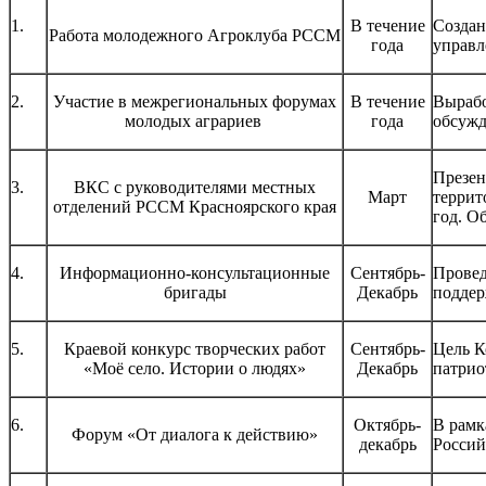
1.
В течение
Создан
Работа молодежного Агроклуба РССМ
года
управл
2.
Участие в межрегиональных форумах
В течение
Вырабо
молодых аграриев
года
обсужд
Презен
3.
ВКС с руководителями местных
Март
террит
отделений РССМ Красноярского края
год. О
4.
Информационно-консультационные
Сентябрь-
Провед
бригады
Декабрь
поддер
5.
Краевой конкурс творческих работ
Сентябрь-
Цель К
«Моё село. Истории о людях»
Декабрь
патрио
6.
Октябрь-
В рамк
Форум «От диалога к действию»
декабрь
Россий