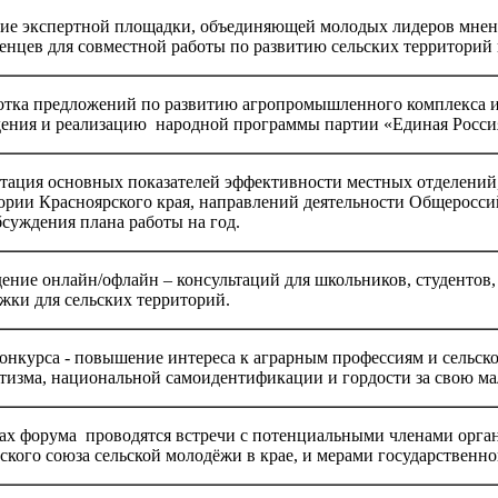
ие экспертной площадки, объединяющей молодых лидеров мнени
енцев для совместной работы по развитию сельских территорий
тка предложений по развитию агропромышленного комплекса и 
ения и реализацию народной программы партии «Единая Росси
тация основных показателей эффективности местных отделений,
ории Красноярского края, направлений деятельности Общероссий
бсуждения плана работы на год.
ение онлайн/офлайн – консультаций для школьников, студентов,
жки для сельских территорий.
онкурса - повышение интереса к аграрным профессиям и сельск
тизма, национальной самоидентификации и гордости за свою ма
ах форума проводятся встречи с потенциальными членами орган
ского союза сельской молодёжи в крае, и мерами государственн