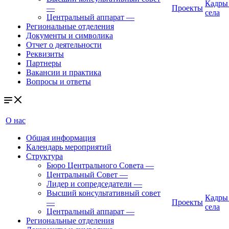
Кадры
—
Проекты
села
Центральный аппарат
—
Региональные отделения
Документы и символика
Отчет о деятельности
Реквизиты
Партнеры
Вакансии и практика
Вопросы и ответы
О нас
Общая информация
Календарь мероприятий
Структура
Бюро Центрального Совета
—
Центральный Совет
—
Лидер и сопредседатели
—
Высший консультативный совет
Кадры
—
Проекты
села
Центральный аппарат
—
Региональные отделения