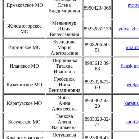
Ермаковское МО
Елена
mc-zv
89504234366
Владимировна
Мельничук
Железногорское
Юлия
89232857159
yulya_zhe
МО
Вячеславовна
Кузнецова
8908206-60-
Идринское МО
Мария
idra-
51
Анатольевна
Ширшикова
8983612-39-
Иланское МО
Татьяна
ilansk.m
88
Ивановна
Гребенюк
8923326-73-
Казачинское МО
Нина
perekr
60
Вениаминовна
Эрбес
8950302-43-
Каратузское МО
Анна
karatuz
29
Алексеевна
Танкова
8933323-32-
Козульское МО
Алена
sport2
77
Васильевна
Петушкова
Краснотуранское
8923308-43-