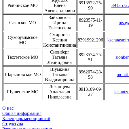
Кругляк
8913572-75-
Рыбинское МО
Елена
8913572
90
Александровна
Зайковская
8923575-11-
Саянское МО
Ирина
msay
19
Евгеньевна
Смирнова
Сухобузимское
Ксения
83919921296
ksenuasmir
МО
Константиновна
Сионберг
8923574-75-
Тюхтетское МО
Татьяна
sionbe
51
Леонидовна
Шумкина
8962074-28-
Шарыповское МО
Татьяна
mc_sib
58
Владимировна
Леканцева
8913189-69-
Шушенское МО
Анастасия
lekantz
27
Николаевна
О нас
Общая информация
Календарь мероприятий
Структура
Региональные отделения