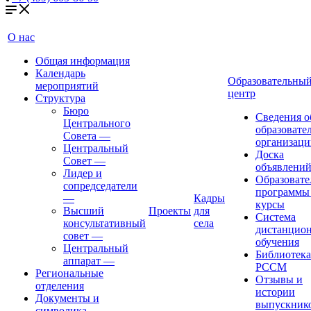
О нас
Общая информация
Календарь
Образовательны
мероприятий
центр
Структура
Бюро
Сведения о
Центрального
образовате
Совета
—
организаци
Центральный
Доска
Совет
—
объявлени
Лидер и
Образовате
сопредседатели
программы
—
Кадры
курсы
Высший
Проекты
для
Система
консультативный
села
дистанцио
совет
—
обучения
Центральный
Библиотека
аппарат
—
РССМ
Региональные
Отзывы и
отделения
истории
Документы и
выпускник
символика