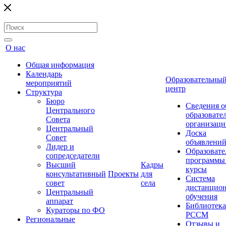
О нас
Общая информация
Календарь
Образовательны
мероприятий
центр
Структура
Бюро
Сведения о
Центрального
образовате
Совета
организаци
Центральный
Доска
Совет
объявлени
Лидер и
Образовате
сопредседатели
программы
Высший
Кадры
курсы
консультативный
Проекты
для
Система
совет
села
дистанцио
Центральный
обучения
аппарат
Библиотека
Кураторы по ФО
РССМ
Региональные
Отзывы и