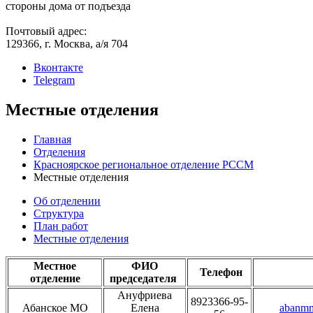
стороны дома от подъезда
Почтовый адрес:
129366, г. Москва, а/я 704
Вконтакте
Telegram
Местные отделения
Главная
Отделения
Красноярское региональное отделение РССМ
Местные отделения
Об отделении
Структура
План работ
Местные отделения
Местное
ФИО
Телефон
отделение
председателя
Ануфриева
8923366-95-
Абанское МО
Елена
abanm