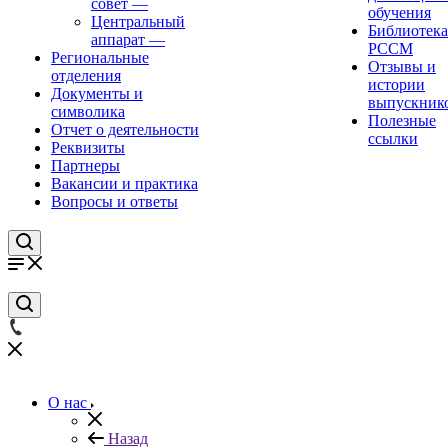
совет
—
обучения
Центральный
Библиотека
аппарат
—
РССМ
Региональные
Отзывы и
отделения
истории
Документы и
выпускник
символика
Полезные
Отчет о деятельности
ссылки
Реквизиты
Партнеры
Вакансии и практика
Вопросы и ответы
О нас
Назад