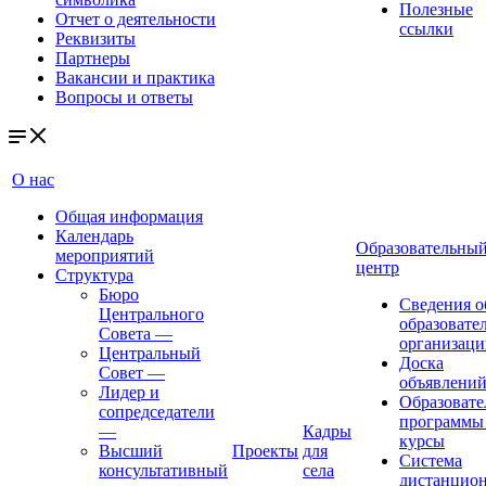
Полезные
Отчет о деятельности
ссылки
Реквизиты
Партнеры
Вакансии и практика
Вопросы и ответы
О нас
Общая информация
Календарь
Образовательны
мероприятий
центр
Структура
Бюро
Сведения о
Центрального
образовате
Совета
—
организаци
Центральный
Доска
Совет
—
объявлени
Лидер и
Образовате
сопредседатели
программы
—
Кадры
курсы
Высший
Проекты
для
Система
консультативный
села
дистанцио