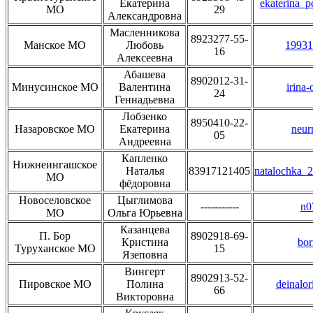
Екатерина
ekaterina_
МО
29
Александровна
Масленникова
8923277-55-
Манское МО
Любовь
19931
16
Алексеевна
Абашева
8902012-31-
Минусинское МО
Валентина
irina
24
Геннадьевна
Лобзенко
8950410-22-
Назаровское МО
Екатерина
neur
05
Андреевна
Капленко
Нижнеингашское
Наталья
83917121405
natalochka_
МО
фёдоровна
Новоселовское
Цыглимова
-----------
n0
МО
Ольга Юрьевна
Казанцева
П. Бор
8902918-69-
Кристина
bo
Туруханское МО
15
Язеповна
Вингерт
8902913-52-
Пировское МО
Полина
deinalo
66
Викторовна