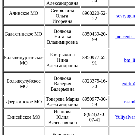
56
Александровна
Севрюгина
Ачинское МО
8908220-52-
Ольга
sevryugi
22
Игоревна
Волкова
Балахтинское МО
8950439-20-
Наталья
molcentr_
99
Владимировна
Бастрыкина
Большемуртинское
8950977-65-
Нина
bm_li
МО
91
Александровна
Волкова
Большеулуйское
8923375-16-
Валерия
extrim
МО
30
Валерьевна
Токарева Мария
8950977-30-
Дзержинское МО
rssmd
Александровна
59
Иванова
8(923)270-
Енисейское МО
Юлия
YuliyaIva
07-41
Вячеславовна
Борнякова