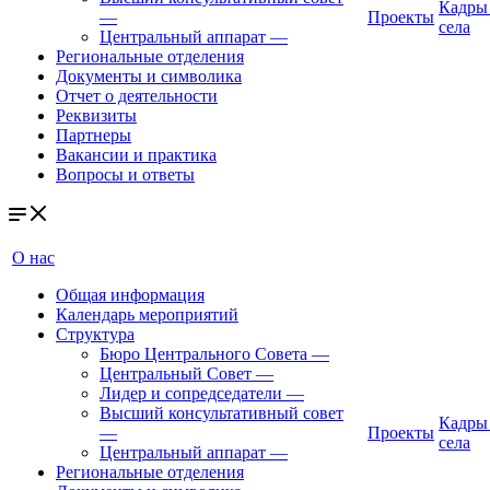
Кадры
—
Проекты
села
Центральный аппарат
—
Региональные отделения
Документы и символика
Отчет о деятельности
Реквизиты
Партнеры
Вакансии и практика
Вопросы и ответы
О нас
Общая информация
Календарь мероприятий
Структура
Бюро Центрального Совета
—
Центральный Совет
—
Лидер и сопредседатели
—
Высший консультативный совет
Кадры
—
Проекты
села
Центральный аппарат
—
Региональные отделения