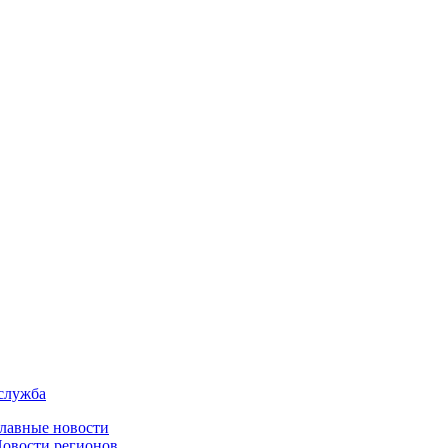
служба
лавные новости
овости регионов