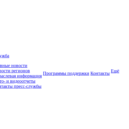
лужба
авные новости
вости регионов
Ещё
Программы поддержки
Контакты
раслевая информация
то- и видеоотчеты
нтакты пресс-службы