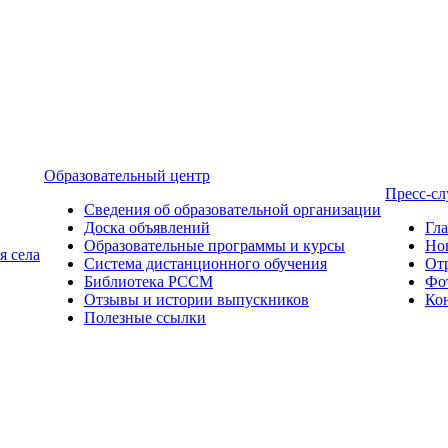
Образовательный центр
Пресс-с
Сведения об образовательной организации
Доска объявлений
Гл
Образовательные программы и курсы
Но
я села
Система дистанционного обучения
От
Библиотека РССМ
Фо
Отзывы и истории выпускников
Ко
Полезные ссылки