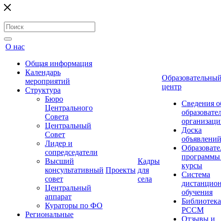
О нас
Общая информация
Календарь
Образовательны
мероприятий
центр
Структура
Бюро
Сведения о
Центрального
образовате
Совета
организаци
Центральный
Доска
Совет
объявлени
Лидер и
Образовате
сопредседатели
программы
Высший
Кадры
курсы
консультативный
Проекты
для
Система
совет
села
дистанцио
Центральный
обучения
аппарат
Библиотека
Кураторы по ФО
РССМ
Региональные
Отзывы и