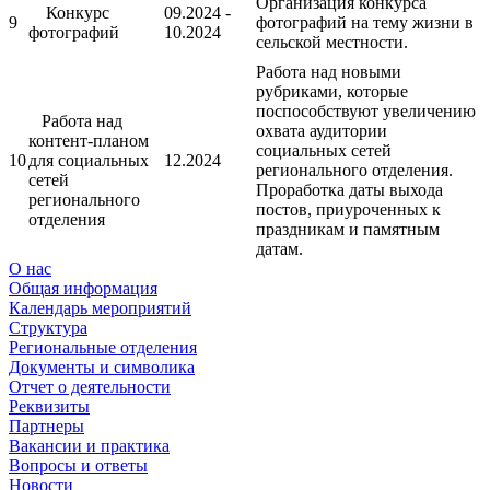
Организация конкурса
Конкурс
09.2024 -
9
фотографий на тему жизни в
фотографий
10.2024
сельской местности.
Работа над новыми
рубриками, которые
поспособствуют увеличению
Работа над
охвата аудитории
контент-планом
социальных сетей
10
для социальных
12.2024
регионального отделения.
сетей
Проработка даты выхода
регионального
постов, приуроченных к
отделения
праздникам и памятным
датам.
О нас
Общая информация
Календарь мероприятий
Структура
Региональные отделения
Документы и символика
Отчет о деятельности
Реквизиты
Партнеры
Вакансии и практика
Вопросы и ответы
Новости