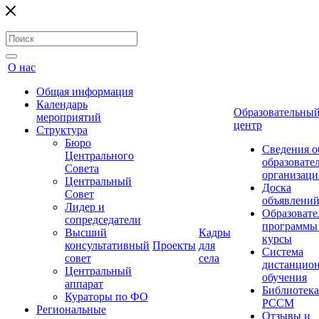
О нас
Общая информация
Календарь
Образовательны
мероприятий
центр
Структура
Бюро
Сведения о
Центрального
образовате
Совета
организаци
Центральный
Доска
Совет
объявлени
Лидер и
Образовате
сопредседатели
программы
Высший
Кадры
курсы
консультативный
Проекты
для
Система
совет
села
дистанцио
Центральный
обучения
аппарат
Библиотека
Кураторы по ФО
РССМ
Региональные
Отзывы и