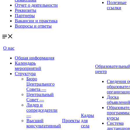
Полезные
Отчет о деятельности
ссылки
Реквизиты
Партнеры
Вакансии и практика
Вопросы и ответы
О нас
Общая информация
Календарь
Образовательны
мероприятий
центр
Структура
Бюро
Сведения о
Центрального
образовате
Совета
—
организаци
Центральный
Доска
Совет
—
объявлени
Лидер и
Образовате
сопредседатели
программы
—
Кадры
курсы
Высший
Проекты
для
Система
консультативный
села
дистанцио