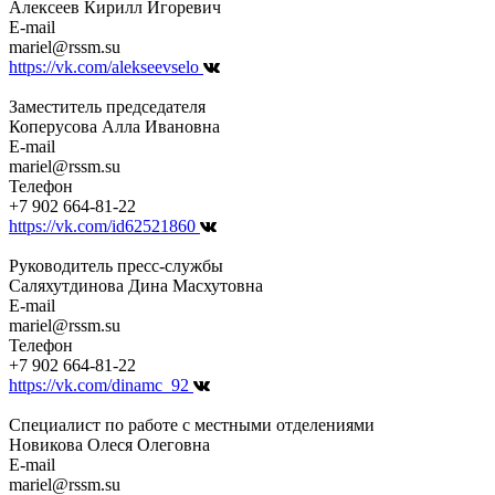
Алексеев Кирилл Игоревич
E-mail
mariel@rssm.su
https://vk.com/alekseevselo
Заместитель председателя
Коперусова Алла Ивановна
E-mail
mariel@rssm.su
Телефон
+7 902 664-81-22
https://vk.com/id62521860
Руководитель пресс-службы
Саляхутдинова Дина Масхутовна
E-mail
mariel@rssm.su
Телефон
+7 902 664-81-22
https://vk.com/dinamc_92
Специалист по работе с местными отделениями
Новикова Олеся Олеговна
E-mail
mariel@rssm.su