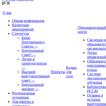
О нас
Общая информация
Календарь
Образовательны
мероприятий
центр
Структура
Бюро
Сведения о
Центрального
образовате
Совета
—
организаци
Центральный
Доска
Совет
—
объявлени
Лидер и
Образовате
сопредседатели
программы
—
Кадры
курсы
Высший
Проекты
для
Система
консультативный
села
дистанцио
совет
—
обучения
Центральный
Библиотека
аппарат
—
РССМ
Региональные
Отзывы и
отделения
истории
Документы и
выпускник
символика