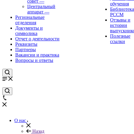
совет
—
обучения
Центральный
Библиотека
аппарат
—
РССМ
Региональные
Отзывы и
отделения
истории
Документы и
выпускник
символика
Полезные
Отчет о деятельности
ссылки
Реквизиты
Партнеры
Вакансии и практика
Вопросы и ответы
О нас
Назад