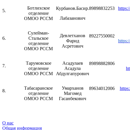
Ботлихское
Курбанов.Басир.
89898832253
https
5.
отделение
Лабазанович
ОМОО РССМ
Сулейман-
Девлетханов
89227550002
6.
Стальское
Фарид
https
отделение
Асретович
ОМОО РССМ
Тарумовское
Асадулаев
89898882806
7.
отделение
Асадула
ht
ОМОО РССМ
Абдулгапурович
Табасаранское
Умарханов
89634012006
https
8.
отделение
Магомед
ОМОО РССМ
Гасанбекович
О нас
Общая информация