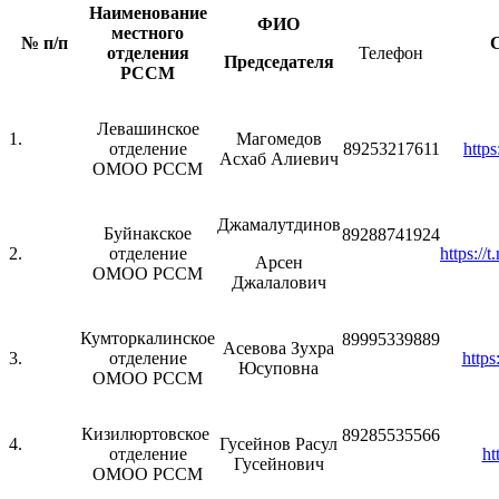
Наименование
ФИО
местного
№ п/п
С
отделения
Телефон
Председателя
РССМ
Левашинское
1.
Магомедов
отделение
89253217611
http
Асхаб Алиевич
ОМОО РССМ
Джамалутдинов
Буйнакское
89288741924
2.
отделение
https:/
Арсен
ОМОО РССМ
Джалалович
Кумторкалинское
89995339889
Асевова Зухра
3.
отделение
http
Юсуповна
ОМОО РССМ
Кизилюртовское
89285535566
4.
Гусейнов Расул
отделение
ht
Гусейнович
ОМОО РССМ