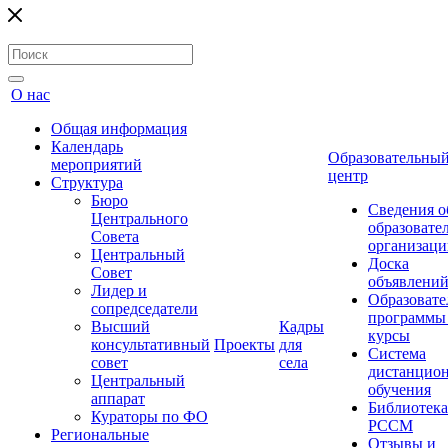
О нас
Общая информация
Календарь
Образовательны
мероприятий
центр
Структура
Бюро
Сведения о
Центрального
образовате
Совета
организаци
Центральный
Доска
Совет
объявлени
Лидер и
Образовате
сопредседатели
программы
Высший
Кадры
курсы
консультативный
Проекты
для
Система
совет
села
дистанцио
Центральный
обучения
аппарат
Библиотека
Кураторы по ФО
РССМ
Региональные
Отзывы и