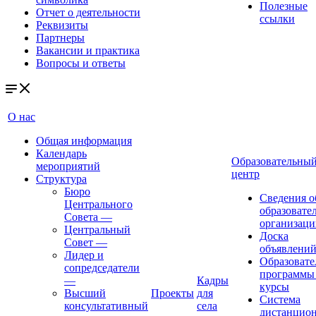
Полезные
Отчет о деятельности
ссылки
Реквизиты
Партнеры
Вакансии и практика
Вопросы и ответы
О нас
Общая информация
Календарь
Образовательны
мероприятий
центр
Структура
Бюро
Сведения о
Центрального
образовате
Совета
—
организаци
Центральный
Доска
Совет
—
объявлени
Лидер и
Образовате
сопредседатели
программы
—
Кадры
курсы
Высший
Проекты
для
Система
консультативный
села
дистанцио