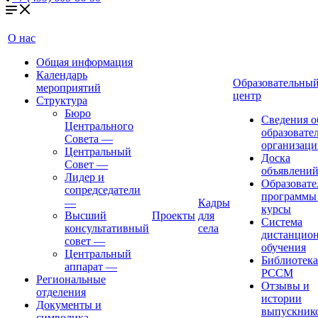
О нас
Общая информация
Календарь
Образовательны
мероприятий
центр
Структура
Бюро
Сведения о
Центрального
образовате
Совета
—
организаци
Центральный
Доска
Совет
—
объявлени
Лидер и
Образовате
сопредседатели
программы
—
Кадры
курсы
Высший
Проекты
для
Система
консультативный
села
дистанцио
совет
—
обучения
Центральный
Библиотека
аппарат
—
РССМ
Региональные
Отзывы и
отделения
истории
Документы и
выпускник
символика