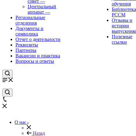
совет
—
обучения
Центральный
Библиотека
аппарат
—
РССМ
Региональные
Отзывы и
отделения
истории
Документы и
выпускник
символика
Полезные
Отчет о деятельности
ссылки
Реквизиты
Партнеры
Вакансии и практика
Вопросы и ответы
О нас
Назад