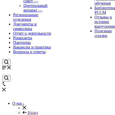
совет
—
обучения
Центральный
Библиотека
аппарат
—
РССМ
Региональные
Отзывы и
отделения
истории
Документы и
выпускник
символика
Полезные
Отчет о деятельности
ссылки
Реквизиты
Партнеры
Вакансии и практика
Вопросы и ответы
О нас
Назад