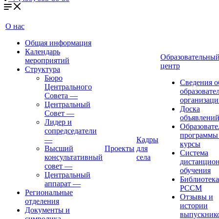
О нас
Общая информация
Календарь
Образовательны
мероприятий
центр
Структура
Бюро
Сведения о
Центрального
образовате
Совета
—
организаци
Центральный
Доска
Совет
—
объявлени
Лидер и
Образовате
сопредседатели
программы
—
Кадры
курсы
Высший
Проекты
для
Система
консультативный
села
дистанцио
совет
—
обучения
Центральный
Библиотека
аппарат
—
РССМ
Региональные
Отзывы и
отделения
истории
Документы и
выпускник
символика