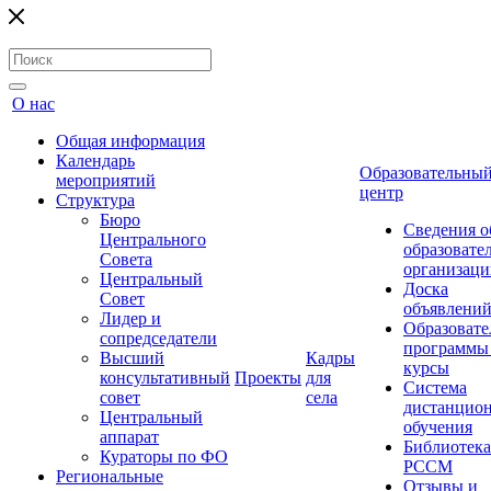
О нас
Общая информация
Календарь
Образовательны
мероприятий
центр
Структура
Бюро
Сведения о
Центрального
образовате
Совета
организаци
Центральный
Доска
Совет
объявлени
Лидер и
Образовате
сопредседатели
программы
Высший
Кадры
курсы
консультативный
Проекты
для
Система
совет
села
дистанцио
Центральный
обучения
аппарат
Библиотека
Кураторы по ФО
РССМ
Региональные
Отзывы и