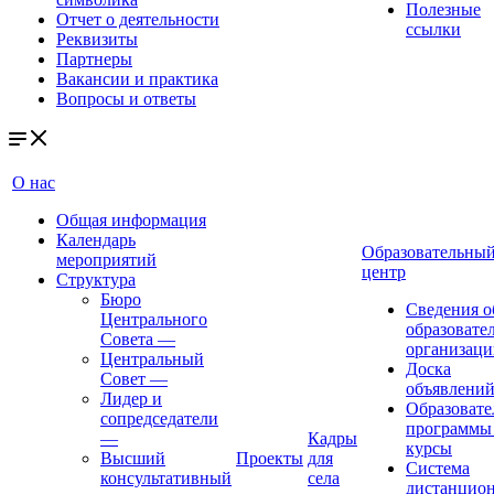
Полезные
Отчет о деятельности
ссылки
Реквизиты
Партнеры
Вакансии и практика
Вопросы и ответы
О нас
Общая информация
Календарь
Образовательны
мероприятий
центр
Структура
Бюро
Сведения о
Центрального
образовате
Совета
—
организаци
Центральный
Доска
Совет
—
объявлени
Лидер и
Образовате
сопредседатели
программы
—
Кадры
курсы
Высший
Проекты
для
Система
консультативный
села
дистанцио