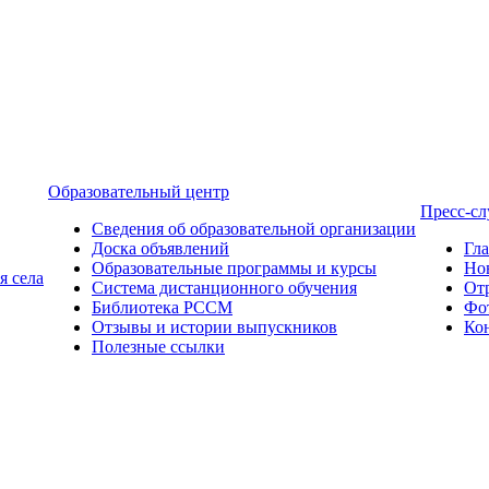
Образовательный центр
Пресс-с
Сведения об образовательной организации
Доска объявлений
Гл
Образовательные программы и курсы
Но
я села
Система дистанционного обучения
От
Библиотека РССМ
Фо
Отзывы и истории выпускников
Ко
Полезные ссылки