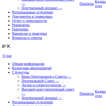
Кадры
—
Проекты
села
Центральный аппарат
—
Региональные отделения
Документы и символика
Отчет о деятельности
Реквизиты
Партнеры
Вакансии и практика
Вопросы и ответы
О нас
Общая информация
Календарь мероприятий
Структура
Бюро Центрального Совета
—
Центральный Совет
—
Лидер и сопредседатели
—
Высший консультативный совет
Кадры
—
Проекты
села
Центральный аппарат
—
Региональные отделения