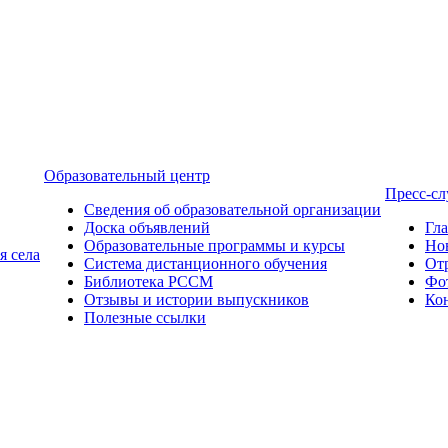
Образовательный центр
Пресс-с
Сведения об образовательной организации
Доска объявлений
Гл
Образовательные программы и курсы
Но
я села
Система дистанционного обучения
От
Библиотека РССМ
Фо
Отзывы и истории выпускников
Ко
Полезные ссылки