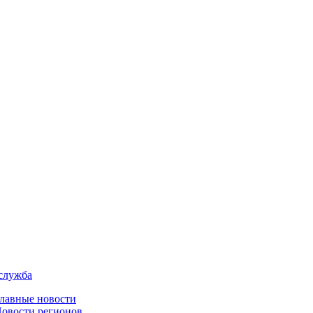
служба
лавные новости
овости регионов