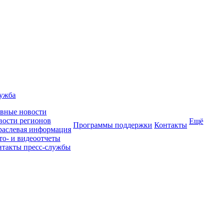
лужба
авные новости
вости регионов
Ещё
Программы поддержки
Контакты
раслевая информация
то- и видеоотчеты
нтакты пресс-службы