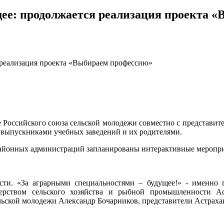
щее: продолжается реализация проекта 
 реализация проекта «Выбираем профессию»
е Российского союза сельской молодежи совместно с представи
 выпускниками учебных заведений и их родителями.
е районных администраций запланированы интерактивные меропр
асти. «За аграрными специальностями – будущее!» - именно
ерством сельского хозяйства и рыбной промышленности Ас
льской молодежи Александр Бочарников, представители Астраханс