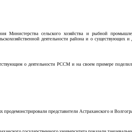
ния Министерства сельского хозяйства и рыбной промышл
льскохозяйственной деятельности района и о существующих 
тствующим о деятельности РССМ и на своем примере поделилс
ях продемонстрировали представители Астраханского и Волгогра
раханского государственного университета показали танцевальн