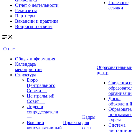
Полезные
Отчет о деятельности
ссылки
Реквизиты
Партнеры
Вакансии и практика
Вопросы и ответы
О нас
Общая информация
Календарь
Образовательны
мероприятий
центр
Структура
Бюро
Сведения о
Центрального
образовате
Совета
—
организаци
Центральный
Доска
Совет
—
объявлени
Лидер и
Образовате
сопредседатели
программы
—
Кадры
курсы
Высший
Проекты
для
Система
консультативный
села
дистанцио