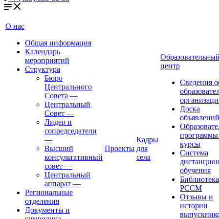
О нас
Общая информация
Календарь
Образовательны
мероприятий
центр
Структура
Бюро
Сведения о
Центрального
образовате
Совета
—
организаци
Центральный
Доска
Совет
—
объявлени
Лидер и
Образовате
сопредседатели
программы
—
Кадры
курсы
Высший
Проекты
для
Система
консультативный
села
дистанцио
совет
—
обучения
Центральный
Библиотека
аппарат
—
РССМ
Региональные
Отзывы и
отделения
истории
Документы и
выпускник
символика