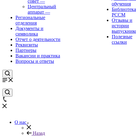
совет
—
обучения
Центральный
Библиотека
аппарат
—
РССМ
Региональные
Отзывы и
отделения
истории
Документы и
выпускник
символика
Полезные
Отчет о деятельности
ссылки
Реквизиты
Партнеры
Вакансии и практика
Вопросы и ответы
О нас
Назад