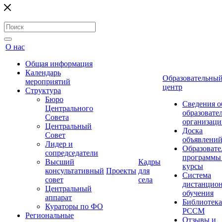
О нас
Общая информация
Календарь
Образовательны
мероприятий
центр
Структура
Бюро
Сведения о
Центрального
образовате
Совета
организаци
Центральный
Доска
Совет
объявлени
Лидер и
Образовате
сопредседатели
программы
Высший
Кадры
курсы
консультативный
Проекты
для
Система
совет
села
дистанцио
Центральный
обучения
аппарат
Библиотека
Кураторы по ФО
РССМ
Региональные
Отзывы и