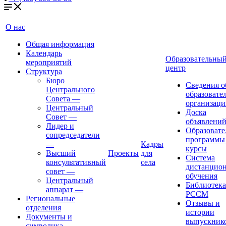
О нас
Общая информация
Календарь
Образовательны
мероприятий
центр
Структура
Бюро
Сведения о
Центрального
образовате
Совета
—
организаци
Центральный
Доска
Совет
—
объявлени
Лидер и
Образовате
сопредседатели
программы
—
Кадры
курсы
Высший
Проекты
для
Система
консультативный
села
дистанцио
совет
—
обучения
Центральный
Библиотека
аппарат
—
РССМ
Региональные
Отзывы и
отделения
истории
Документы и
выпускник
символика