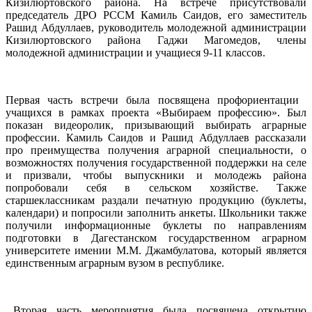
Кизилюртовского района. На встрече присутствовали
председатель ДРО РССМ Камиль Саидов, его заместитель
Рашид Абдуллаев, руководитель молодежной администрации
Кизилюртовского района Гаджи Магомедов, члены
молодежной администрации и учащиеся 9-11 классов.
Первая часть встречи была посвящена профориентации
учащихся в рамках проекта «Выбираем профессию». Был
показан видеоролик, призывающий выбирать аграрные
профессии. Камиль Саидов и Рашид Абдуллаев рассказали
про преимущества получения аграрной специальности, о
возможностях получения государственной поддержки на селе
и призвали, чтобы выпускники и молодежь района
попробовали себя в сельском хозяйстве. Также
старшеклассникам раздали печатную продукцию (буклеты,
календари) и попросили заполнить анкеты. Школьники также
получили информационные буклеты по направлениям
подготовки в Дагестанском государственном аграрном
университете имении М.М. Джамбулатова, который является
единственным аграрным вузом в республике.
Вторая часть мероприятия была посвящена открытию