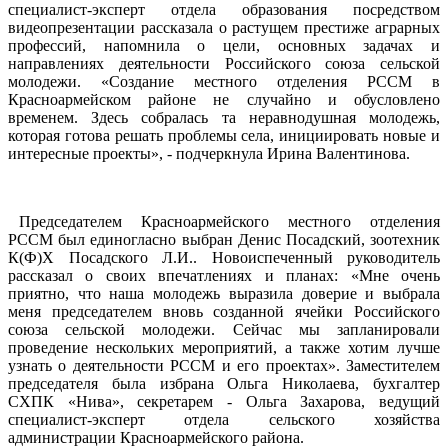
специалист-эксперт отдела образования посредством
видеопрезентации рассказала о растущем престиже аграрных
профессий, напомнила о цели, основных задачах и
направлениях деятельности Российского союза сельской
молодежи. «Создание местного отделения РССМ в
Красноармейском районе не случайно и обусловлено
временем. Здесь собралась та неравнодушная молодежь,
которая готова решать проблемы села, инициировать новые и
интересные проекты», - подчеркнула Ирина Валентинова.
Председателем Красноармейского местного отделения
РССМ был единогласно выбран Денис Посадский, зоотехник
К(Ф)Х Посадского Л.И.. Новоиспеченный руководитель
рассказал о своих впечатлениях и планах: «Мне очень
приятно, что наша молодежь выразила доверие и выбрала
меня председателем вновь созданной ячейки Российского
союза сельской молодежи. Сейчас мы запланировали
проведение нескольких мероприятий, а также хотим лучше
узнать о деятельности РССМ и его проектах». Заместителем
председателя была избрана Ольга Николаева, бухгалтер
СХПК «Нива», секретарем - Ольга Захарова, ведущий
специалист-эксперт отдела сельского хозяйства
администрации Красноармейского района.