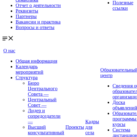
Полезные
Отчет о деятельности
ссылки
Реквизиты
Партнеры
Вакансии и практика
Вопросы и ответы
О нас
Общая информация
Календарь
Образовательны
мероприятий
центр
Структура
Бюро
Сведения о
Центрального
образовате
Совета
—
организаци
Центральный
Доска
Совет
—
объявлени
Лидер и
Образовате
сопредседатели
программы
—
Кадры
курсы
Высший
Проекты
для
Система
консультативный
села
дистанцио