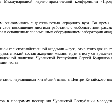
 Международной научно-практической конференции «Продо
 ознакомились с деятельностью аграрного вуза. Во время 
 свое восхищение многими работами, с любопытством рассма
нула в оснащенные современным оборудованием лаборатории ака
нной сельскохозяйственной академии – вуза, открытого для конс
давательский состав академии желают идти в ногу со временем
олодежной политики Чувашской Республики Сергей Кудряшов п
удничества.
ентами, изучающими китайский язык, в Центре Китайского язы
нтов в программу посещения Чувашской Республики молодеж