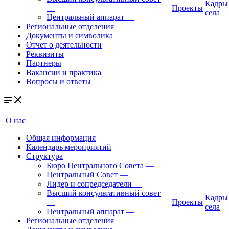
Кадры
—
Проекты
села
Центральный аппарат
—
Региональные отделения
Документы и символика
Отчет о деятельности
Реквизиты
Партнеры
Вакансии и практика
Вопросы и ответы
О нас
Общая информация
Календарь мероприятий
Структура
Бюро Центрального Совета
—
Центральный Совет
—
Лидер и сопредседатели
—
Высший консультативный совет
Кадры
—
Проекты
села
Центральный аппарат
—
Региональные отделения