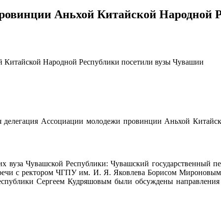
ровинции Аньхой Китайской Народной 
 Китайской Народной Республики посетили вузы Чувашии
 делегация Ассоциации молодежи провинции Аньхой Китайско
их вуза Чувашской Республики: Чувашский государственный п
стречи с ректором ЧГПУ им. И. Я. Яковлева Борисом Мироновы
спублики Сергеем Кудряшовым были обсуждены направления со