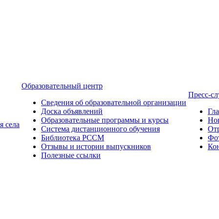
Образовательный центр
Пресс-с
Сведения об образовательной организации
Доска объявлений
Гл
Образовательные программы и курсы
Но
я села
Система дистанционного обучения
От
Библиотека РССМ
Фо
Отзывы и истории выпускников
Ко
Полезные ссылки