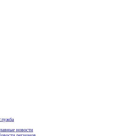
служба
лавные новости
овости регионов