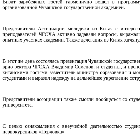
Визит зарубежных гостей гармонично вошел в программу
организованной Чувашской государственной академией.
Представители Ассоциации молодежи из Китая с интересом
преподавателей ЧГСХА активно задавали вопросы, выражали
опытных участках академии. Также делегация из Китая загля
В этот же день состоялась презентация Чувашской государстве
врио ректора ЧГСХА Владимир Семенов, и студенты, и препо
китайскими гостями заместитель министра образования и м
студентами и выразил надежду на дальнейшее укрепление сотр
Представители ассоциации также смогли пообщаться со студ
университета.
С целью ознакомления с внеучебной деятельностью студе
первокурсников «Перловка».