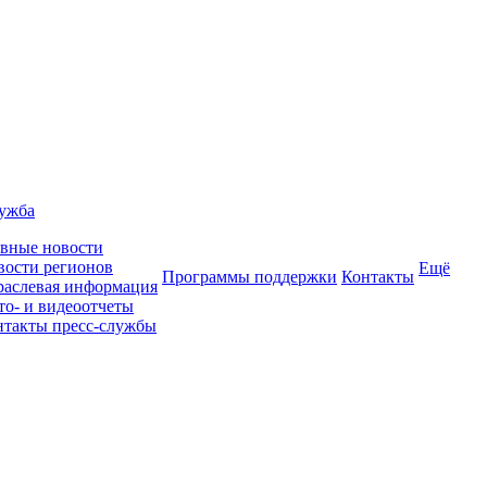
лужба
авные новости
вости регионов
Ещё
Программы поддержки
Контакты
раслевая информация
то- и видеоотчеты
нтакты пресс-службы