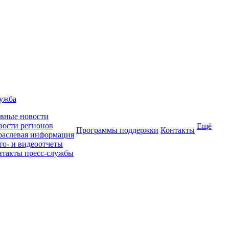
лужба
авные новости
вости регионов
Ещё
Программы поддержки
Контакты
раслевая информация
то- и видеоотчеты
нтакты пресс-службы