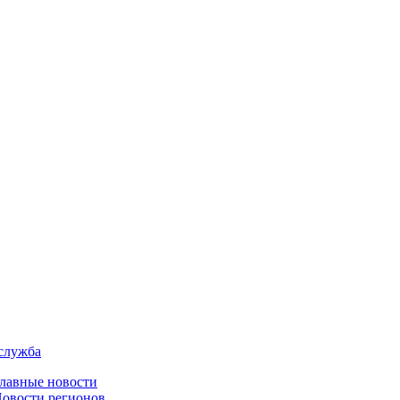
служба
лавные новости
овости регионов