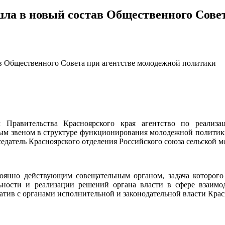
ла в новый состав Общественного Совет
в Общественного Совета при агентстве молодежной политики
м Правительства Красноярского края агентство по реализ
м звеном в структуре функционирования молодежной политики.
дседатель Красноярского отделения Российского союза сельской
оянно действующим совещательным органом, задача которого 
ности и реализации решений органа власти в сфере взаимод
тив с органами исполнительной и законодательной власти Красн