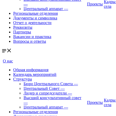
Кадры
—
Проекты
села
Центральный аппарат
—
Региональные отделения
Документы и символика
Отчет о деятельности
Реквизиты
Партнеры
Вакансии и практика
Вопросы и ответы
О нас
Общая информация
Календарь мероприятий
Структура
Бюро Центрального Совета
—
Центральный Совет
—
Лидер и сопредседатели
—
Высший консультативный совет
Кадры
—
Проекты
села
Центральный аппарат
—
Региональные отделения