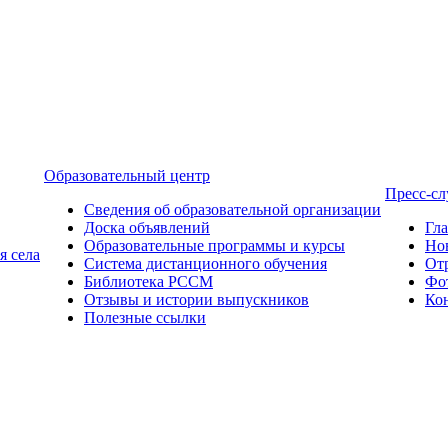
Образовательный центр
Пресс-с
Сведения об образовательной организации
Доска объявлений
Гл
Образовательные программы и курсы
Но
я села
Система дистанционного обучения
От
Библиотека РССМ
Фо
Отзывы и истории выпускников
Ко
Полезные ссылки