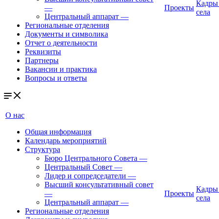
Кадры
—
Проекты
села
Центральный аппарат
—
Региональные отделения
Документы и символика
Отчет о деятельности
Реквизиты
Партнеры
Вакансии и практика
Вопросы и ответы
О нас
Общая информация
Календарь мероприятий
Структура
Бюро Центрального Совета
—
Центральный Совет
—
Лидер и сопредседатели
—
Высший консультативный совет
Кадры
—
Проекты
села
Центральный аппарат
—
Региональные отделения