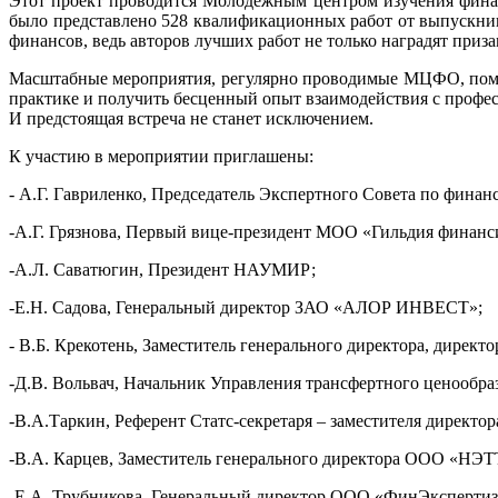
Этот проект проводится Молодежным центром изучения финанс
было представлено 528 квалификационных работ от выпускнико
финансов, ведь авторов лучших работ не только наградят приз
Масштабные мероприятия, регулярно проводимые МЦФО, помог
практике и получить бесценный опыт взаимодействия с профес
И предстоящая встреча не станет исключением.
К участию в мероприятии приглашены:
- А.Г. Гавриленко, Председатель Экспертного Совета по фина
-А.Г. Грязнова, Первый вице-президент МОО «Гильдия финанс
-А.Л. Саватюгин, Президент НАУМИР;
-Е.Н. Садова, Генеральный директор ЗАО «АЛОР ИНВЕСТ»;
- В.Б. Крекотень, Заместитель генерального директора, дирек
-Д.В. Вольвач, Начальник Управления трансфертного ценообра
-В.А.Таркин, Референт Статс-секретаря – заместителя директ
-В.А. Карцев, Заместитель генерального директора ООО «Н
-Е.А. Трубникова, Генеральный директор ООО «ФинЭкспертиз