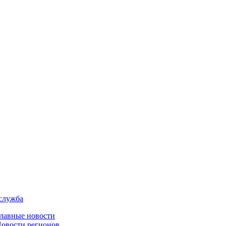
служба
лавные новости
овости регионов