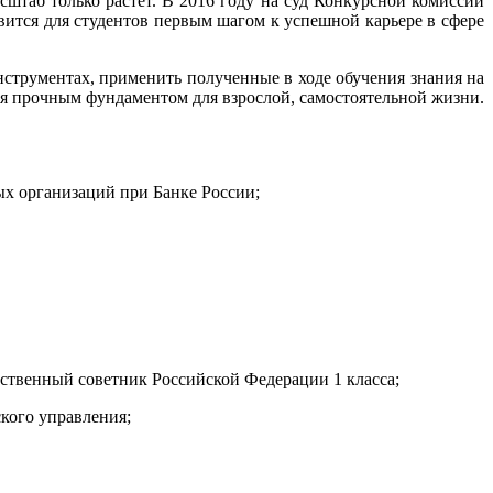
штаб только растет. В 2016 году на суд Конкурсной комиссии
вится для студентов первым шагом к успешной карьере в сфере
трументах, применить полученные в ходе обучения знания на
ся прочным фундаментом для взрослой, самостоятельной жизни.
ых организаций при Банке России;
ственный советник Российской Федерации 1 класса;
кого управления;