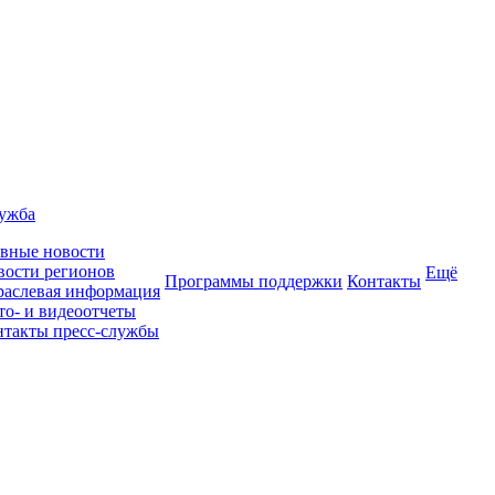
лужба
авные новости
вости регионов
Ещё
Программы поддержки
Контакты
раслевая информация
то- и видеоотчеты
нтакты пресс-службы