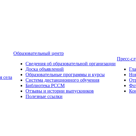
Образовательный центр
Пресс-с
Сведения об образовательной организации
Доска объявлений
Гл
Образовательные программы и курсы
Но
я села
Система дистанционного обучения
От
Библиотека РССМ
Фо
Отзывы и истории выпускников
Ко
Полезные ссылки