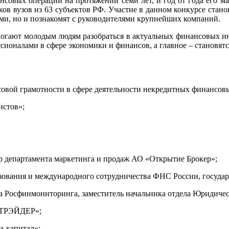
овых операций на протяжении семи лет, и год от года его мас
в вузов из 63 субъектов РФ. Участие в данном конкурсе стано
ами, но и познакомят с руководителями крупнейших компаний.
ают молодым людям разобраться в актуальных финансовых инс
сионалами в сфере экономики и финансов, а главное – становят
нсовой грамотности в сфере деятельности некредитных финансов
истов»;
тор департамента маркетинга и продаж АО «Открытие Брокер»;
зования и международного сотрудничества ФНС России, государ
ора Росфинмониторинга, заместитель начальника отдела Юридичес
ЭТТРЭЙДЕР»;
а-капитал»;