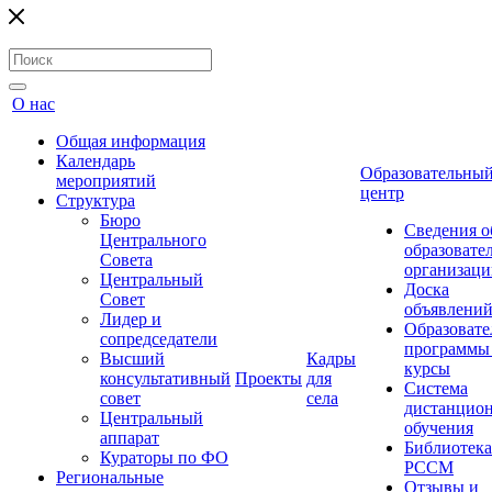
О нас
Общая информация
Календарь
Образовательны
мероприятий
центр
Структура
Бюро
Сведения о
Центрального
образовате
Совета
организаци
Центральный
Доска
Совет
объявлени
Лидер и
Образовате
сопредседатели
программы
Высший
Кадры
курсы
консультативный
Проекты
для
Система
совет
села
дистанцио
Центральный
обучения
аппарат
Библиотека
Кураторы по ФО
РССМ
Региональные
Отзывы и