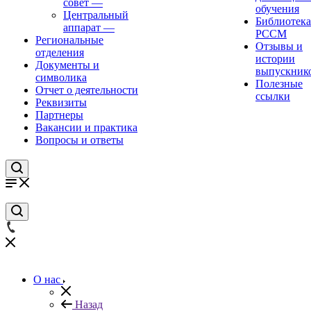
совет
—
обучения
Центральный
Библиотека
аппарат
—
РССМ
Региональные
Отзывы и
отделения
истории
Документы и
выпускник
символика
Полезные
Отчет о деятельности
ссылки
Реквизиты
Партнеры
Вакансии и практика
Вопросы и ответы
О нас
Назад