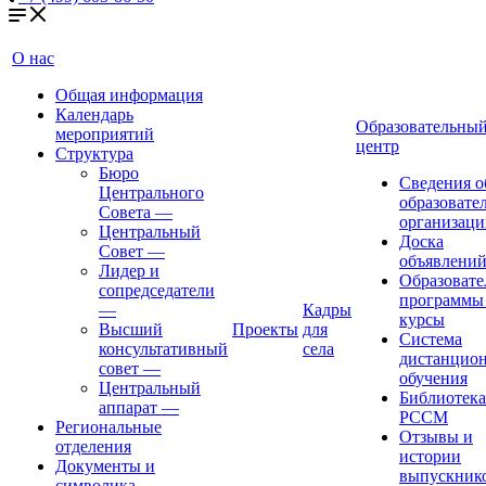
О нас
Общая информация
Календарь
Образовательны
мероприятий
центр
Структура
Бюро
Сведения о
Центрального
образовате
Совета
—
организаци
Центральный
Доска
Совет
—
объявлени
Лидер и
Образовате
сопредседатели
программы
—
Кадры
курсы
Высший
Проекты
для
Система
консультативный
села
дистанцио
совет
—
обучения
Центральный
Библиотека
аппарат
—
РССМ
Региональные
Отзывы и
отделения
истории
Документы и
выпускник
символика