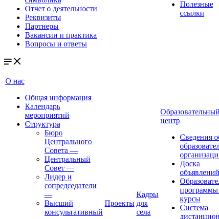
Полезные
Отчет о деятельности
ссылки
Реквизиты
Партнеры
Вакансии и практика
Вопросы и ответы
О нас
Общая информация
Календарь
Образовательны
мероприятий
центр
Структура
Бюро
Сведения о
Центрального
образовате
Совета
—
организаци
Центральный
Доска
Совет
—
объявлени
Лидер и
Образовате
сопредседатели
программы
—
Кадры
курсы
Высший
Проекты
для
Система
консультативный
села
дистанцио