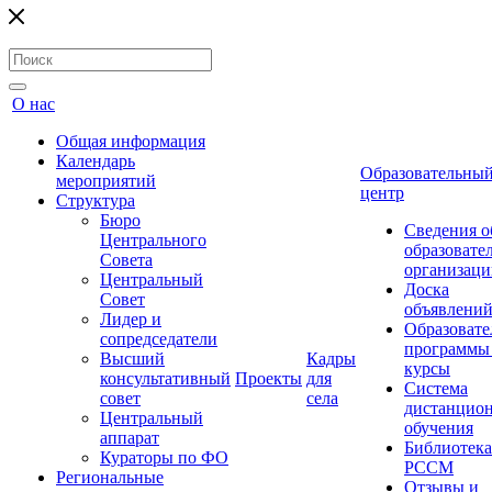
О нас
Общая информация
Календарь
Образовательны
мероприятий
центр
Структура
Бюро
Сведения о
Центрального
образовате
Совета
организаци
Центральный
Доска
Совет
объявлени
Лидер и
Образовате
сопредседатели
программы
Высший
Кадры
курсы
консультативный
Проекты
для
Система
совет
села
дистанцио
Центральный
обучения
аппарат
Библиотека
Кураторы по ФО
РССМ
Региональные
Отзывы и