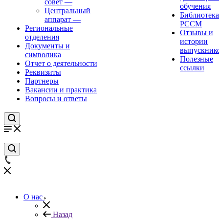
совет
—
обучения
Центральный
Библиотека
аппарат
—
РССМ
Региональные
Отзывы и
отделения
истории
Документы и
выпускник
символика
Полезные
Отчет о деятельности
ссылки
Реквизиты
Партнеры
Вакансии и практика
Вопросы и ответы
О нас
Назад