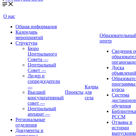
О нас
Общая информация
Календарь
Образовательны
мероприятий
центр
Структура
Бюро
Сведения о
Центрального
образовате
Совета
—
организаци
Центральный
Доска
Совет
—
объявлени
Лидер и
Образовате
сопредседатели
программы
—
Кадры
курсы
Высший
Проекты
для
Система
консультативный
села
дистанцио
совет
—
обучения
Центральный
Библиотека
аппарат
—
РССМ
Региональные
Отзывы и
отделения
истории
Документы и
выпускник
символика