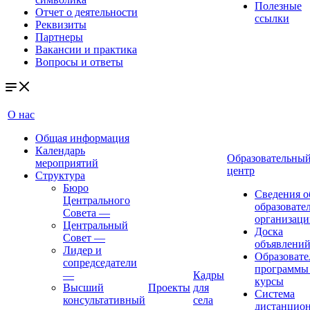
Полезные
Отчет о деятельности
ссылки
Реквизиты
Партнеры
Вакансии и практика
Вопросы и ответы
О нас
Общая информация
Календарь
Образовательны
мероприятий
центр
Структура
Бюро
Сведения о
Центрального
образовате
Совета
—
организаци
Центральный
Доска
Совет
—
объявлени
Лидер и
Образовате
сопредседатели
программы
—
Кадры
курсы
Высший
Проекты
для
Система
консультативный
села
дистанцио