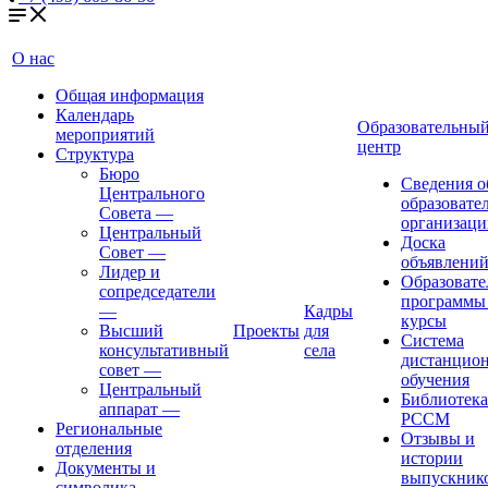
О нас
Общая информация
Календарь
Образовательны
мероприятий
центр
Структура
Бюро
Сведения о
Центрального
образовате
Совета
—
организаци
Центральный
Доска
Совет
—
объявлени
Лидер и
Образовате
сопредседатели
программы
—
Кадры
курсы
Высший
Проекты
для
Система
консультативный
села
дистанцио
совет
—
обучения
Центральный
Библиотека
аппарат
—
РССМ
Региональные
Отзывы и
отделения
истории
Документы и
выпускник
символика