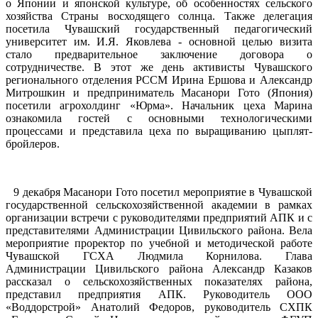
о Японии и японской культуре, об особенностях сельского
хозяйства Страны восходящего солнца. Также делегация
посетила Чувашский государственный педагогический
университет им. И.Я. Яковлева - основной целью визита
стало предварительное заключение договора о
сотрудничестве. В этот же день активисты Чувашского
регионального отделения РССМ Ирина Ершова и Александр
Митрошкин и предприниматель Масанори Гото (Япония)
посетили агрохолдинг «Юрма». Начальник цеха Марина
ознакомила гостей с основными технологическими
процессами и представила цеха по выращиванию цыплят-
бройлеров.
9 декабря Масанори Гото посетил мероприятие в Чувашской
государственной сельскохозяйственной академии в рамках
организации встречи с руководителями предприятий АПК и с
представителями Администрации Цивильского района. Вела
мероприятие проректор по учебной и методической работе
Чувашской ГСХА Людмила Корнилова. Глава
Администрации Цивильского района Александр Казаков
рассказал о сельскохозяйственных показателях района,
представил предприятия АПК. Руководитель ООО
«Воддорстрой» Анатолий Федоров, руководитель СХПК