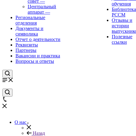
совет
—
обучения
Центральный
Библиотека
аппарат
—
РССМ
Региональные
Отзывы и
отделения
истории
Документы и
выпускник
символика
Полезные
Отчет о деятельности
ссылки
Реквизиты
Партнеры
Вакансии и практика
Вопросы и ответы
О нас
Назад