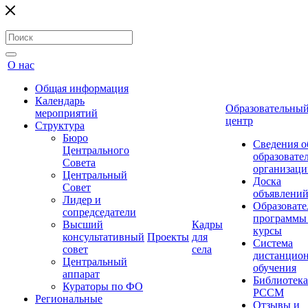
О нас
Общая информация
Календарь
Образовательны
мероприятий
центр
Структура
Бюро
Сведения о
Центрального
образовате
Совета
организаци
Центральный
Доска
Совет
объявлени
Лидер и
Образовате
сопредседатели
программы
Высший
Кадры
курсы
консультативный
Проекты
для
Система
совет
села
дистанцио
Центральный
обучения
аппарат
Библиотека
Кураторы по ФО
РССМ
Региональные
Отзывы и