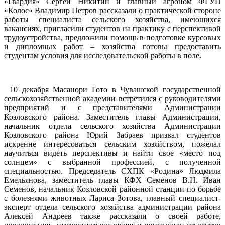
«Гвардия» Сергей Никитин и главный агроном ФГУП
«Колос» Владимир Петров рассказали о практической стороне
работы специалиста сельского хозяйства, имеющихся
вакансиях, пригласили студентов на практику с перспективой
трудоустройства, предложили помощь в подготовке курсовых
и дипломных работ – хозяйства готовы предоставить
студентам условия для исследовательской работы в поле.
10 декабря Масанори Гото в Чувашской государственной
сельскохозяйственной академии встретился с руководителями
предприятий и с представителями Администрации
Козловского района. Заместитель главы Администрации,
начальник отдела сельского хозяйства Администрации
Козловского района Юрий Забраев призвал студентов
искренне интересоваться сельским хозяйством, пожелал
научиться видеть перспективы и найти свое «место под
солнцем» с выбранной профессией, с полученной
специальностью. Председатель СХПК «Родина» Людмила
Емельянова, заместитель главы КФХ Семенов В.Н. Иван
Семенов, начальник Козловской районной станции по борьбе
с болезнями животных Лариса Зотова, главный специалист-
эксперт отдела сельского хозяйства администрации района
Алексей Андреев также рассказали о своей работе,