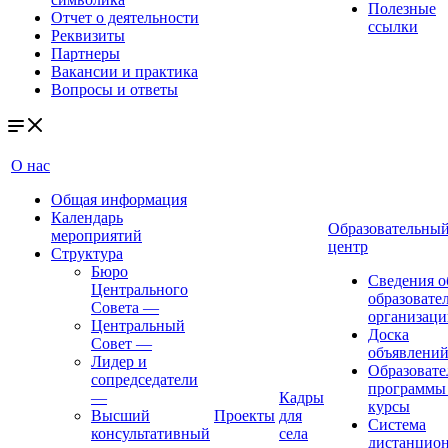
Полезные
Отчет о деятельности
ссылки
Реквизиты
Партнеры
Вакансии и практика
Вопросы и ответы
О нас
Общая информация
Календарь
Образовательны
мероприятий
центр
Структура
Бюро
Сведения о
Центрального
образовате
Совета
—
организаци
Центральный
Доска
Совет
—
объявлени
Лидер и
Образовате
сопредседатели
программы
—
Кадры
курсы
Высший
Проекты
для
Система
консультативный
села
дистанцио