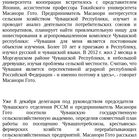
университета кооперации встретилось с представителем
Японии, ассистентом профессора Токийского университета
Масанори Гото. Предприниматель Масанори интересуется
сельским хозяйством Чувашской Республики, изучает и
проводит анализ деятельности потребительских союзов и
кооперативов, планирует найти привлекательную нишу для
инвестирования в агропромышленном комплексе Чувашской
республики: «Чувашия для меня является постоянным
объектом изучения. Более 10 лет я приезжаю в Республику,
изучил русский и чувашский языки. В 2012 г. жил 2 месяца в
Моргаушском районе Чувашской Республики, в небольшой
деревушке, изучая проблемы сельской местности. Считаю, что
Чувашия является перспективной аграрной республикой
Российской Федерации - и именно поэтому я здесь», - говорит
Масанори Гото.
Уже 8 декабря делегация под руководством председателя
Чувашского отделения РССМ и предприниматель Масанори
Гото посетили Чувашскую государственную
сельскохозяйственную академию, определив совместный план
работы по посещению Чувашпотребсоюза, крестьянско-
фермерских хозяйств и перерабатывающих
сельскохозяйственных предприятий. Масанори Гото рассказал