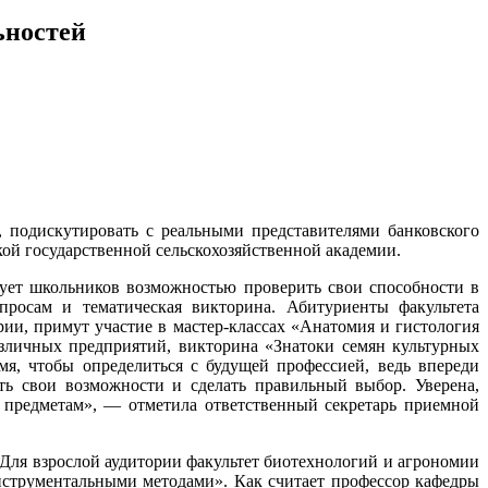
ьностей
, подискутировать с реальными представителями банковского
ой государственной сельскохозяйственной академии.
ует школьников возможностью проверить свои способности в
просам и тематическая викторина. Абитуриенты факультета
ии, примут участие в мастер-классах «Анатомия и гистология
зличных предприятий, викторина «Знатоки семян культурных
мя, чтобы определиться с будущей профессией, ведь впереди
ть свои возможности и сделать правильный выбор. Уверена,
 предметам», — отметила ответственный секретарь приемной
Для взрослой аудитории факультет биотехнологий и агрономии
нструментальными методами». Как считает профессор кафедры