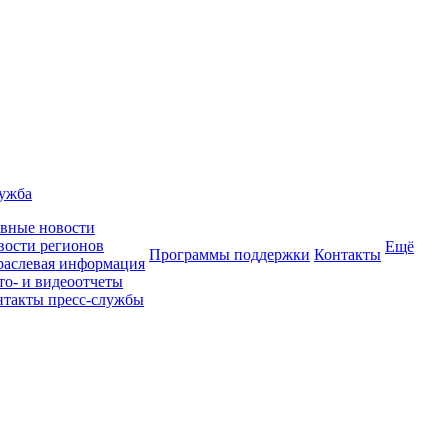
лужба
авные новости
вости регионов
Ещё
Программы поддержки
Контакты
раслевая информация
то- и видеоотчеты
нтакты пресс-службы