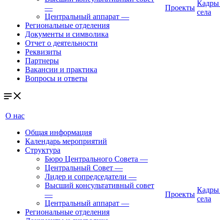
Кадры
—
Проекты
села
Центральный аппарат
—
Региональные отделения
Документы и символика
Отчет о деятельности
Реквизиты
Партнеры
Вакансии и практика
Вопросы и ответы
О нас
Общая информация
Календарь мероприятий
Структура
Бюро Центрального Совета
—
Центральный Совет
—
Лидер и сопредседатели
—
Высший консультативный совет
Кадры
—
Проекты
села
Центральный аппарат
—
Региональные отделения