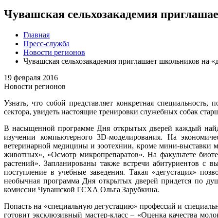
Чувашская сельхозакадемия приглашае
Главная
Пресс-служба
Новости регионов
Чувашская сельхозакадемия приглашает школьников на «
19 февраля 2016
Новости регионов
Узнать, что собой представляет конкретная специальность,
сектора, увидеть настоящие тренировки служебных собак стар
В насыщенной программе Дня открытых дверей каждый найде
изучении компьютерного 3D-моделирования. На экономичес
ветеринарной медицины и зоотехнии, кроме мини-выставки ме
животных», «Осмотр микропрепаратов». На факультете биот
растений». Запланированы также встречи абитуриентов с вы
поступление в учебные заведения. Такая «дегустация» поз
необычная программа Дня открытых дверей придется по душ
комиссии Чувашской ГСХА Ольга Зарубкина.
Попасть на «специальную дегустацию» профессий и специальн
готовит эксклюзивный мастер-класс – «Оценка качества мол