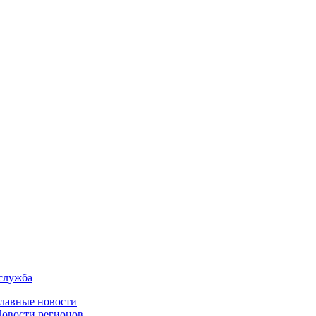
служба
лавные новости
овости регионов