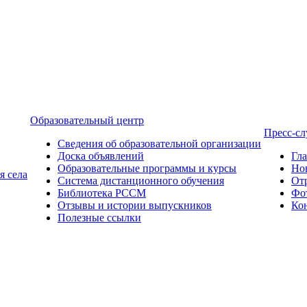
Образовательный центр
Пресс-с
Сведения об образовательной организации
Доска объявлений
Гл
Образовательные программы и курсы
Но
я села
Система дистанционного обучения
От
Библиотека РССМ
Фо
Отзывы и истории выпускников
Ко
Полезные ссылки