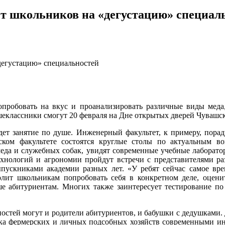
т школьников на «дегустацию» специал
дегустацию» специальностей
 попробовать на вкус и проанализировать различные виды меда
шеклассники смогут 20 февраля на Дне открытых дверей Чувашск
т занятие по душе. Инженерный факультет, к примеру, порад
ком факультете состоятся круглые столы по актуальным во
да и служебных собак, увидят современные учебные лаборатор
ехнологий и агрономии пройдут встречи с представителями ра
пускниками академии разных лет. «У ребят сейчас самое вре
волит школьникам попробовать себя в конкретном деле, оцени
е абитуриентам. Многих также заинтересует тестирование по
остей могут и родители абитуриентов, и бабушки с дедушками. 
ока фермерских и личных подсобных хозяйств современными и