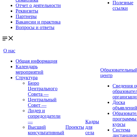
Полезные
Отчет о деятельности
ссылки
Реквизиты
Партнеры
Вакансии и практика
Вопросы и ответы
О нас
Общая информация
Календарь
Образовательны
мероприятий
центр
Структура
Бюро
Сведения о
Центрального
образовате
Совета
—
организаци
Центральный
Доска
Совет
—
объявлени
Лидер и
Образовате
сопредседатели
программы
—
Кадры
курсы
Высший
Проекты
для
Система
консультативный
села
дистанцио