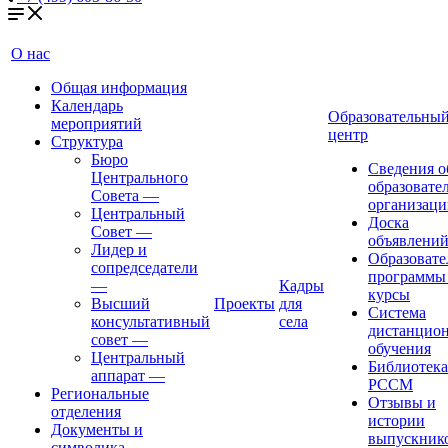
О нас
Общая информация
Календарь
Образовательны
мероприятий
центр
Структура
Бюро
Сведения о
Центрального
образовате
Совета
—
организаци
Центральный
Доска
Совет
—
объявлени
Лидер и
Образовате
сопредседатели
программы
—
Кадры
курсы
Высший
Проекты
для
Система
консультативный
села
дистанцио
совет
—
обучения
Центральный
Библиотека
аппарат
—
РССМ
Региональные
Отзывы и
отделения
истории
Документы и
выпускник
символика