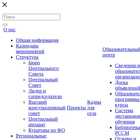
О нас
Общая информация
Календарь
Образовательны
мероприятий
центр
Структура
Бюро
Сведения о
Центрального
образовате
Совета
организаци
Центральный
Доска
Совет
объявлени
Лидер и
Образовате
сопредседатели
программы
Высший
Кадры
курсы
консультативный
Проекты
для
Система
совет
села
дистанцио
Центральный
обучения
аппарат
Библиотека
Кураторы по ФО
РССМ
Региональные
Отзывы и