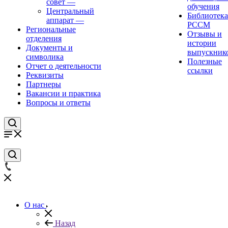
совет
—
обучения
Центральный
Библиотека
аппарат
—
РССМ
Региональные
Отзывы и
отделения
истории
Документы и
выпускник
символика
Полезные
Отчет о деятельности
ссылки
Реквизиты
Партнеры
Вакансии и практика
Вопросы и ответы
О нас
Назад