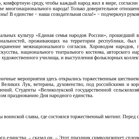
, комфортную среду, чтобы каждый народ жил в мире, согласии
тве многонационального народа! Только доверительное отноше
ы! В единстве − наша созидательная сила!» − подчеркнул руков
нальных культур «Единая семья народов России», прошедший 
нальностей, проживающих на территории республики, был н
сохранение межнационального согласия. Хороводом народов,
скусства, национального театрального костюма, авторского 
о художественного училища, и выступления фольклорных коллек
дничные мероприятия здесь открылись торжественным шествием
е Великих Лук, ветераны, духовенство, под российскими и ко
ений. Студенты «Великолукской государственной сельскохозя
ом празднованию Дня народного единства.
ы воинской славы, где состоялся торжественный митинг. Перед 
ого единства, – сказал он. – Этот праздник символизирует спло