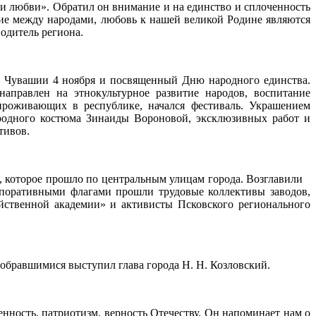
 и любви». Обратил он внимание и на единство и сплоченность
ние между народами, любовь к нашей великой Родине являются
одитель региона.
в Чувашии 4 ноября и посвященный Дню народного единства.
аправлен на этнокультурное развитие народов, воспитание
 проживающих в республике, начался фестиваль. Украшением
народного костюма Зинаиды Вороновой, эксклюзивных работ и
тивов.
, которое прошло по центральным улицам города. Возглавили
рпоративными флагами прошли трудовые коллективы заводов,
йственной академии» и активисты Псковского регионального
собравшимися выступил глава города Н. Н. Козловский.
ченность, патриотизм, верность Отечеству. Он напоминает нам о