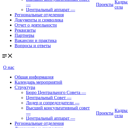
Кадры
—
Проекты
села
Центральный аппарат
—
Региональные отделения
Документы и символика
Отчет о деятельности
Реквизиты
Партнеры
Вакансии и практика
Вопросы и ответы
О нас
Общая информация
Календарь мероприятий
Структура
Бюро Центрального Совета
—
Центральный Совет
—
Лидер и сопредседатели
—
Высший консультативный совет
Кадры
—
Проекты
села
Центральный аппарат
—
Региональные отделения