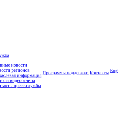
лужба
авные новости
вости регионов
Ещё
Программы поддержки
Контакты
раслевая информация
то- и видеоотчеты
нтакты пресс-службы