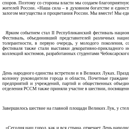
споров. Поэтому со стороны власти мы создаем благоприятную
жителей России. «Наша сила – в духовном богатстве и единс
залогом могущества и процветания России. Мы вместе! Мы един
Ярким событием стал II Республиканский фестиваль нацио
Фестиваль, объединивший представителей различных нацио
толерантности, в первую очередь, у молодого поколения, 
фестиваля также стали выставки декоративно-прикладного и
коллекций костюмов, разработанных студентами Чебоксарског
День народного единства встретили и в Великих Луках. Праз
колонну руководители города и области, Почетные граждан
предприятий и учреждений, партий и общественных объедин
отделения РССМ также приняли участие в шествии, посвященн
Завершилось шествие на главной площади Великих Лук, у стел
«Сегодня наш город, как и вся страна, отмечает День народн