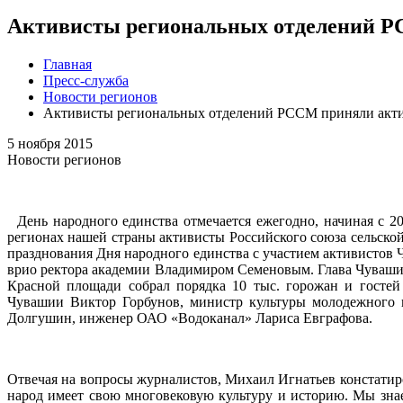
Активисты региональных отделений РС
Главная
Пресс-служба
Новости регионов
Активисты региональных отделений РССМ приняли актив
5 ноября 2015
Новости регионов
День народного единства отмечается ежегодно, начиная с 2
регионах нашей страны активисты Российского союза сельско
празднования Дня народного единства с участием активистов 
врио ректора академии Владимиром Семеновым. Глава Чуваши
Красной площади собрал порядка 10 тыс. горожан и гостей
Чувашии Виктор Горбунов, министр культуры молодежного п
Долгушин, инженер ОАО «Водоканал» Лариса Евграфова.
Отвечая на вопросы журналистов, Михаил Игнатьев констатир
народ имеет свою многовековую культуру и историю. Мы зна