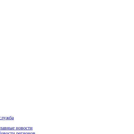
служба
лавные новости
овости регионов