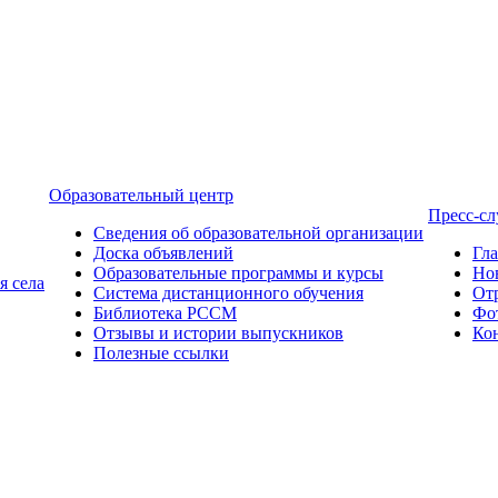
Образовательный центр
Пресс-с
Сведения об образовательной организации
Доска объявлений
Гл
Образовательные программы и курсы
Но
я села
Система дистанционного обучения
От
Библиотека РССМ
Фо
Отзывы и истории выпускников
Ко
Полезные ссылки