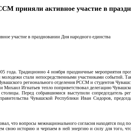
СМ приняли активное участие в праздн
ное участие в праздновании Дня народного единства
005 года. Традиционно 4 ноября праздничные мероприятия про
й молодежи стали непосредственными участниками событий. Так,
Чувашского регионального отделения РССМ и студентов Чувашск
и Михаил Игнатьев тепло поприветствовал делегацию Чувашской
 столицы. Перед собравшимися выступили сопредседатель ре
равительства Чувашской Республики Иван Сидоров, председа
овал, что вопросы межнационального согласия находятся под 
ем свою историю и черпаем в ней энергию и силу для того, чт