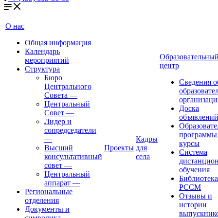
О нас
Общая информация
Календарь
Образовательны
мероприятий
центр
Структура
Бюро
Сведения о
Центрального
образовате
Совета
—
организаци
Центральный
Доска
Совет
—
объявлени
Лидер и
Образовате
сопредседатели
программы
—
Кадры
курсы
Высший
Проекты
для
Система
консультативный
села
дистанцио
совет
—
обучения
Центральный
Библиотека
аппарат
—
РССМ
Региональные
Отзывы и
отделения
истории
Документы и
выпускник
символика