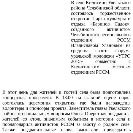
В селе Кичигино Увельского
района Челябинской области
состоялось торжественное
открытие Парка культуры и
отдыха «Баринов Садок»,
созданного активистом
Челябинского регионального
отделения РССМ
Владиславом Улановым на
средства гранта форума
уральской молодежи «УТРО
2015» совместно с
Кичигинским местным
отделением РССМ.
В этот день для жителей и гостей села была подготовлена
концертная программа. В 13:00 на главной сцене парка
состоялась церемония открытия, где были награждены
волонтеры и спонсоры проекта. Заместитель главы Увельского
района по социальным вопросам Ольга Очеретная поздравила
жителей со столь значимым событием в истории села и
поблагодарила активистов РССМ за заботу о родном селе.
Также поздравительные слова высказали председатель