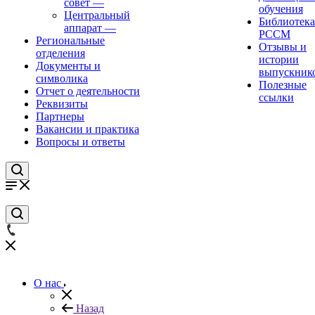
совет
—
обучения
Центральный
Библиотека
аппарат
—
РССМ
Региональные
Отзывы и
отделения
истории
Документы и
выпускник
символика
Полезные
Отчет о деятельности
ссылки
Реквизиты
Партнеры
Вакансии и практика
Вопросы и ответы
О нас
Назад