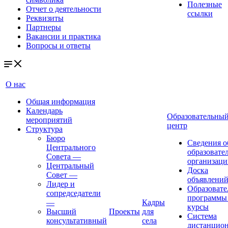
Полезные
Отчет о деятельности
ссылки
Реквизиты
Партнеры
Вакансии и практика
Вопросы и ответы
О нас
Общая информация
Календарь
Образовательны
мероприятий
центр
Структура
Бюро
Сведения о
Центрального
образовате
Совета
—
организаци
Центральный
Доска
Совет
—
объявлени
Лидер и
Образовате
сопредседатели
программы
—
Кадры
курсы
Высший
Проекты
для
Система
консультативный
села
дистанцио