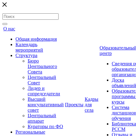
О нас
Общая информация
Календарь
Образовательны
мероприятий
центр
Структура
Бюро
Сведения о
Центрального
образовате
Совета
организаци
Центральный
Доска
Совет
объявлени
Лидер и
Образовате
сопредседатели
программы
Высший
Кадры
курсы
консультативный
Проекты
для
Система
совет
села
дистанцио
Центральный
обучения
аппарат
Библиотека
Кураторы по ФО
РССМ
Региональные
Отзывы и