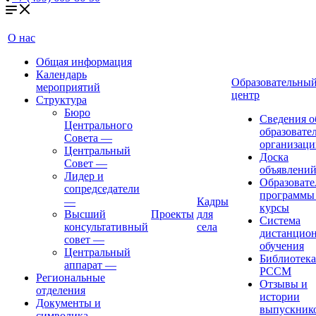
О нас
Общая информация
Календарь
Образовательны
мероприятий
центр
Структура
Бюро
Сведения о
Центрального
образовате
Совета
—
организаци
Центральный
Доска
Совет
—
объявлени
Лидер и
Образовате
сопредседатели
программы
—
Кадры
курсы
Высший
Проекты
для
Система
консультативный
села
дистанцио
совет
—
обучения
Центральный
Библиотека
аппарат
—
РССМ
Региональные
Отзывы и
отделения
истории
Документы и
выпускник
символика