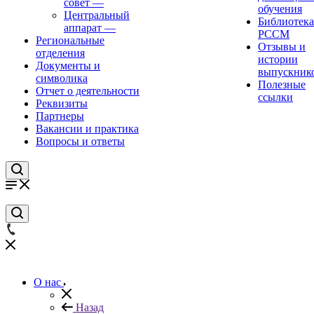
совет
—
обучения
Центральный
Библиотека
аппарат
—
РССМ
Региональные
Отзывы и
отделения
истории
Документы и
выпускник
символика
Полезные
Отчет о деятельности
ссылки
Реквизиты
Партнеры
Вакансии и практика
Вопросы и ответы
О нас
Назад