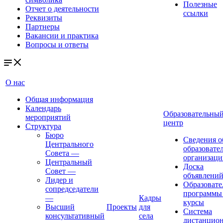
Полезные
Отчет о деятельности
ссылки
Реквизиты
Партнеры
Вакансии и практика
Вопросы и ответы
О нас
Общая информация
Календарь
Образовательны
мероприятий
центр
Структура
Бюро
Сведения о
Центрального
образовате
Совета
—
организаци
Центральный
Доска
Совет
—
объявлени
Лидер и
Образовате
сопредседатели
программы
—
Кадры
курсы
Высший
Проекты
для
Система
консультативный
села
дистанцио