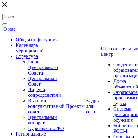
О нас
Общая информация
Календарь
Образовательны
мероприятий
центр
Структура
Бюро
Сведения о
Центрального
образовате
Совета
организаци
Центральный
Доска
Совет
объявлени
Лидер и
Образовате
сопредседатели
программы
Высший
Кадры
курсы
консультативный
Проекты
для
Система
совет
села
дистанцио
Центральный
обучения
аппарат
Библиотека
Кураторы по ФО
РССМ
Региональные
Отзывы и