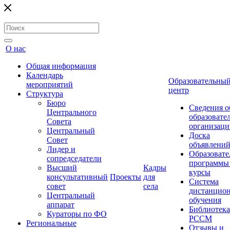
О нас
Общая информация
Календарь
Образовательны
мероприятий
центр
Структура
Бюро
Сведения о
Центрального
образовате
Совета
организаци
Центральный
Доска
Совет
объявлени
Лидер и
Образовате
сопредседатели
программы
Высший
Кадры
курсы
консультативный
Проекты
для
Система
совет
села
дистанцио
Центральный
обучения
аппарат
Библиотека
Кураторы по ФО
РССМ
Региональные
Отзывы и