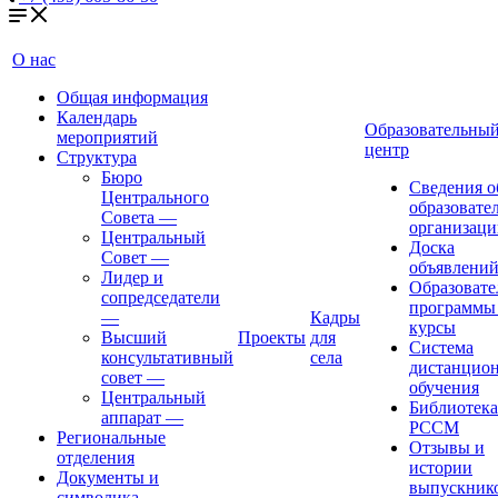
О нас
Общая информация
Календарь
Образовательны
мероприятий
центр
Структура
Бюро
Сведения о
Центрального
образовате
Совета
—
организаци
Центральный
Доска
Совет
—
объявлени
Лидер и
Образовате
сопредседатели
программы
—
Кадры
курсы
Высший
Проекты
для
Система
консультативный
села
дистанцио
совет
—
обучения
Центральный
Библиотека
аппарат
—
РССМ
Региональные
Отзывы и
отделения
истории
Документы и
выпускник
символика