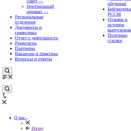
совет
—
обучения
Центральный
Библиотека
аппарат
—
РССМ
Региональные
Отзывы и
отделения
истории
Документы и
выпускник
символика
Полезные
Отчет о деятельности
ссылки
Реквизиты
Партнеры
Вакансии и практика
Вопросы и ответы
О нас
Назад