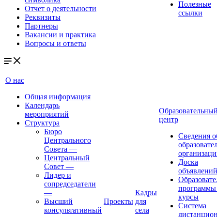
Полезные
Отчет о деятельности
ссылки
Реквизиты
Партнеры
Вакансии и практика
Вопросы и ответы
О нас
Общая информация
Календарь
Образовательны
мероприятий
центр
Структура
Бюро
Сведения о
Центрального
образовате
Совета
—
организаци
Центральный
Доска
Совет
—
объявлени
Лидер и
Образовате
сопредседатели
программы
—
Кадры
курсы
Высший
Проекты
для
Система
консультативный
села
дистанцио