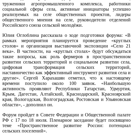
труженики агропромышленного комплекса, работники
социальной сферы села, активные инициаторы успешно
реализуемых на селе общественных проектов, лидеры
общественного мнения на селе, руководители отделений
Российского союза сельской молодёжи.
Юлия Оглоблина рассказала о ходе подготовки форума: «В
рамках мероприятия планируется проведение «круглых
столов» и организация выставочной экспозиции «Село 21
века». В частности, на «круглых столах» будут обсуждаться
такие вопросы, как роль фермеров в пространственном
развитии сельских территорий и социальном развитии села,
цифровая трансформация сельских территорий,
наставничество как эффективный инструмент развития села и
другие». Сергей Харахашян отметил, что к настоящему
времени поступило около 100 заявок. «Наибольшую
активность проявляют Республики Татарстан, Удмуртия,
Крым, Дагестан, Алтайский, Краснодарский, Красноярский
края, Вологодская, Волгоградская, Ростовская и Ульяновская
области», - дополнил он.
Форум пройдет в Совете Федерации и Общественной палате
РФ с 17 по 18 июля. Пленарное заседание будет посвящено
теме «Пространственное развитие России: потенциал
сельских поселений».