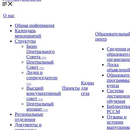
О нас
Общая информация
Календарь
Образовательны
мероприятий
центр
Структура
Бюро
Сведения о
Центрального
образовате
Совета
—
организаци
Центральный
Доска
Совет
—
объявлени
Лидер и
Образовате
сопредседатели
программы
—
Кадры
курсы
Высший
Проекты
для
Система
консультативный
села
дистанцио
совет
—
обучения
Центральный
Библиотека
аппарат
—
РССМ
Региональные
Отзывы и
отделения
истории
Документы и
выпускник
символика