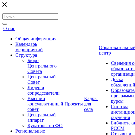
О нас
Общая информация
Календарь
Образовательны
мероприятий
центр
Структура
Бюро
Сведения о
Центрального
образовате
Совета
организаци
Центральный
Доска
Совет
объявлени
Лидер и
Образовате
сопредседатели
программы
Высший
Кадры
курсы
консультативный
Проекты
для
Система
совет
села
дистанцио
Центральный
обучения
аппарат
Библиотека
Кураторы по ФО
РССМ
Региональные
Отзывы и