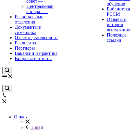
совет
—
обучения
Центральный
Библиотека
аппарат
—
РССМ
Региональные
Отзывы и
отделения
истории
Документы и
выпускник
символика
Полезные
Отчет о деятельности
ссылки
Реквизиты
Партнеры
Вакансии и практика
Вопросы и ответы
О нас
Назад