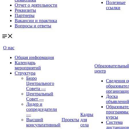
Полезные
Отчет о деятельности
ссылки
Реквизиты
Партнеры
Вакансии и практика
Вопросы и ответы
О нас
Общая информация
Календарь
Образовательны
мероприятий
центр
Структура
Бюро
Сведения о
Центрального
образовате
Совета
—
организаци
Центральный
Доска
Совет
—
объявлени
Лидер и
Образовате
сопредседатели
программы
—
Кадры
курсы
Высший
Проекты
для
Система
консультативный
села
дистанцио