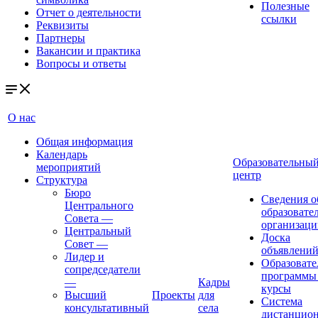
Полезные
Отчет о деятельности
ссылки
Реквизиты
Партнеры
Вакансии и практика
Вопросы и ответы
О нас
Общая информация
Календарь
Образовательны
мероприятий
центр
Структура
Бюро
Сведения о
Центрального
образовате
Совета
—
организаци
Центральный
Доска
Совет
—
объявлени
Лидер и
Образовате
сопредседатели
программы
—
Кадры
курсы
Высший
Проекты
для
Система
консультативный
села
дистанцио