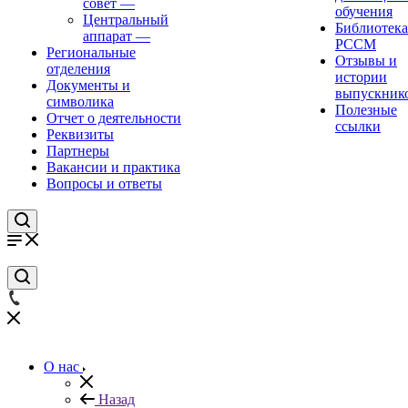
совет
—
обучения
Центральный
Библиотека
аппарат
—
РССМ
Региональные
Отзывы и
отделения
истории
Документы и
выпускник
символика
Полезные
Отчет о деятельности
ссылки
Реквизиты
Партнеры
Вакансии и практика
Вопросы и ответы
О нас
Назад