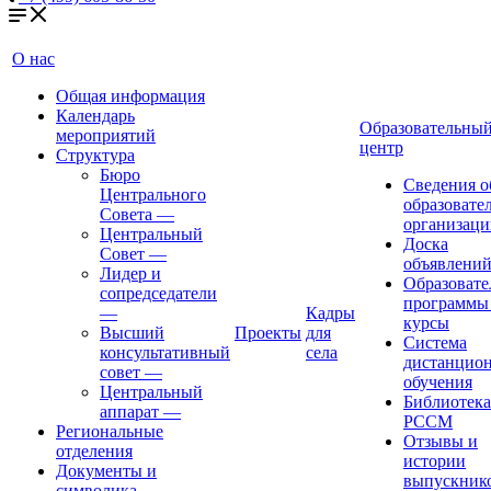
О нас
Общая информация
Календарь
Образовательны
мероприятий
центр
Структура
Бюро
Сведения о
Центрального
образовате
Совета
—
организаци
Центральный
Доска
Совет
—
объявлени
Лидер и
Образовате
сопредседатели
программы
—
Кадры
курсы
Высший
Проекты
для
Система
консультативный
села
дистанцио
совет
—
обучения
Центральный
Библиотека
аппарат
—
РССМ
Региональные
Отзывы и
отделения
истории
Документы и
выпускник
символика