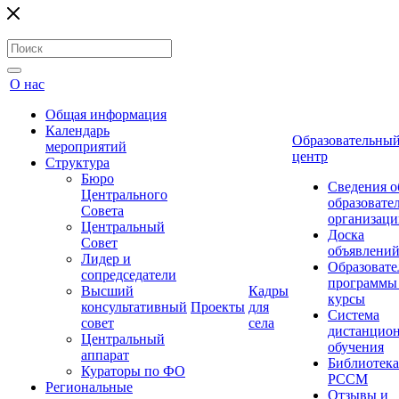
О нас
Общая информация
Календарь
Образовательны
мероприятий
центр
Структура
Бюро
Сведения о
Центрального
образовате
Совета
организаци
Центральный
Доска
Совет
объявлени
Лидер и
Образовате
сопредседатели
программы
Высший
Кадры
курсы
консультативный
Проекты
для
Система
совет
села
дистанцио
Центральный
обучения
аппарат
Библиотека
Кураторы по ФО
РССМ
Региональные
Отзывы и