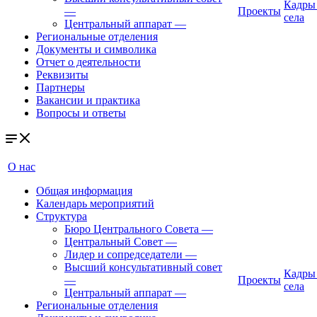
Кадры
—
Проекты
села
Центральный аппарат
—
Региональные отделения
Документы и символика
Отчет о деятельности
Реквизиты
Партнеры
Вакансии и практика
Вопросы и ответы
О нас
Общая информация
Календарь мероприятий
Структура
Бюро Центрального Совета
—
Центральный Совет
—
Лидер и сопредседатели
—
Высший консультативный совет
Кадры
—
Проекты
села
Центральный аппарат
—
Региональные отделения