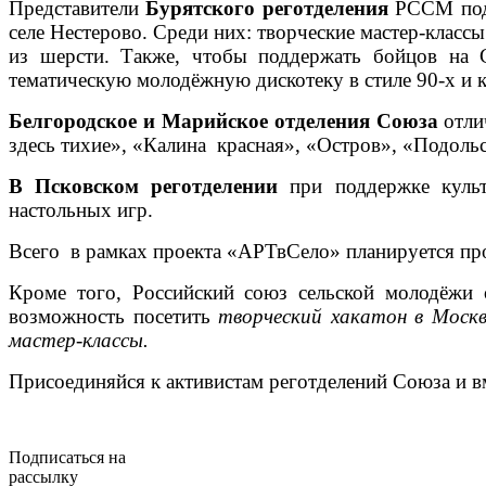
Представители
Бурятского реготделения
РССМ подг
селе Нестерово. Среди них: творческие мастер-клас
из шерсти. Также, чтобы поддержать бойцов на С
тематическую молодёжную дискотеку в стиле 90-х и 
Белгородское и Марийское отделения Союза
отли
здесь тихие», «Калина красная», «Остров», «Подольс
В Псковском реготделении
при поддержке культ
настольных игр.
Всего в рамках проекта «АРТвСело» планируется пр
Кроме того, Российский союз сельской молодёжи о
возможность посетить
творческий хакатон в Москв
мастер-классы.
Присоединяйся к активистам реготделений Союза и в
Подписаться на
рассылку