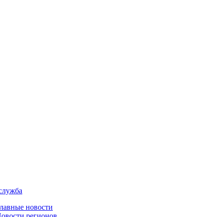
служба
лавные новости
овости регионов