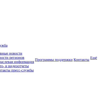
лужба
авные новости
вости регионов
Ещё
Программы поддержки
Контакты
раслевая информация
то- и видеоотчеты
нтакты пресс-службы