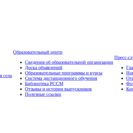
Образовательный центр
Пресс-с
Сведения об образовательной организации
Доска объявлений
Гл
Образовательные программы и курсы
Но
я села
Система дистанционного обучения
От
Библиотека РССМ
Фо
Отзывы и истории выпускников
Ко
Полезные ссылки