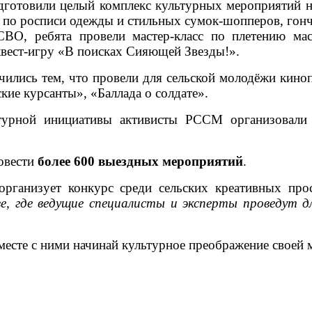
отовили целый комплекс культурных мероприятий на
сы по росписи одежды и стильных сумок-шопперов, гон
ВО, ребята провели мастер-класс по плетению ма
квест-игру «В поисках Сияющей Звезды!».
чились тем, что провели для сельской молодёжи кин
кие курсанты», «Баллада о солдате».
урной инициативы активисты РССМ организовали с
овести
более 600 выездных мероприятий
.
рганизует конкурс среди сельских креативных про
е, где ведущие специалисты и эксперты проведут д
месте с ними начинай культурное преображение своей