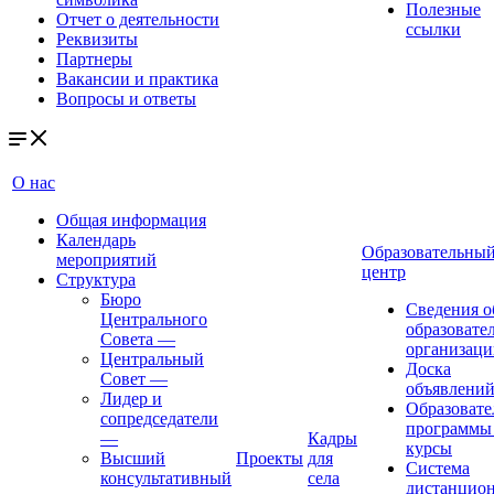
Полезные
Отчет о деятельности
ссылки
Реквизиты
Партнеры
Вакансии и практика
Вопросы и ответы
О нас
Общая информация
Календарь
Образовательны
мероприятий
центр
Структура
Бюро
Сведения о
Центрального
образовате
Совета
—
организаци
Центральный
Доска
Совет
—
объявлени
Лидер и
Образовате
сопредседатели
программы
—
Кадры
курсы
Высший
Проекты
для
Система
консультативный
села
дистанцио