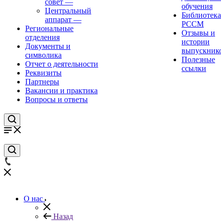
совет
—
обучения
Центральный
Библиотека
аппарат
—
РССМ
Региональные
Отзывы и
отделения
истории
Документы и
выпускник
символика
Полезные
Отчет о деятельности
ссылки
Реквизиты
Партнеры
Вакансии и практика
Вопросы и ответы
О нас
Назад