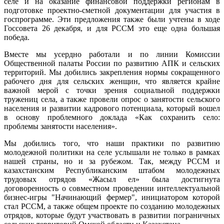
селе и на оказание финансовой поддержки регионам в
подготовке проектно-сметной документации для участия в
госпрограмме. Эти предложения также были учтены в ходе
Госсовета 26 декабря, и для РССМ это еще одна большая
победа.
Вместе мы усердно работали и по линии Комиссии
Общественной палаты России по развитию АПК и сельских
территорий. Мы добились закрепления нормы сокращенного
рабочего дня для сельских женщин, что является крайне
важной мерой с точки зрения социальной поддержки
тружениц села, а также провели опрос о занятости сельского
населения и развитии кадрового потенциала, который вошел
в основу проблемного доклада «Как сохранить село:
проблемы занятости населения».
Мы добились того, что наши практики по развитию
молодежной политики на селе услышали не только в рамках
нашей страны, но и за рубежом. Так, между РССМ и
казахстанским Республиканским штабом молодежных
трудовых отрядов «Жасыл ел» была достигнута
договоренность о совместном проведении интеллектуальной
бизнес-игры "Начинающий фермер", инициатором которой
стал РССМ, а также общем проекте по созданию молодежных
отрядов, которые будут участвовать в развитии пограничных