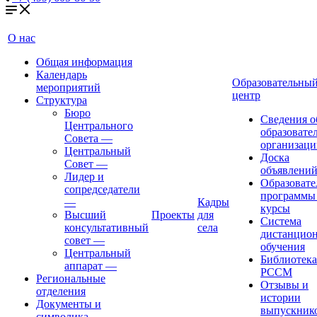
О нас
Общая информация
Календарь
Образовательны
мероприятий
центр
Структура
Бюро
Сведения о
Центрального
образовате
Совета
—
организаци
Центральный
Доска
Совет
—
объявлени
Лидер и
Образовате
сопредседатели
программы
—
Кадры
курсы
Высший
Проекты
для
Система
консультативный
села
дистанцио
совет
—
обучения
Центральный
Библиотека
аппарат
—
РССМ
Региональные
Отзывы и
отделения
истории
Документы и
выпускник
символика