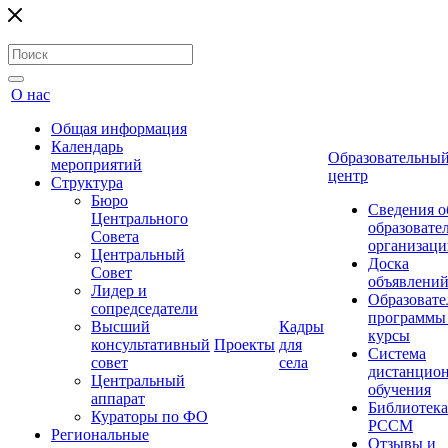
О нас
Общая информация
Календарь
Образовательны
мероприятий
центр
Структура
Бюро
Сведения о
Центрального
образовате
Совета
организаци
Центральный
Доска
Совет
объявлени
Лидер и
Образовате
сопредседатели
программы
Высший
Кадры
курсы
консультативный
Проекты
для
Система
совет
села
дистанцио
Центральный
обучения
аппарат
Библиотека
Кураторы по ФО
РССМ
Региональные
Отзывы и