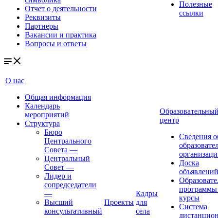
Полезные
Отчет о деятельности
ссылки
Реквизиты
Партнеры
Вакансии и практика
Вопросы и ответы
О нас
Общая информация
Календарь
Образовательны
мероприятий
центр
Структура
Бюро
Сведения о
Центрального
образовате
Совета
—
организаци
Центральный
Доска
Совет
—
объявлени
Лидер и
Образовате
сопредседатели
программы
—
Кадры
курсы
Высший
Проекты
для
Система
консультативный
села
дистанцио