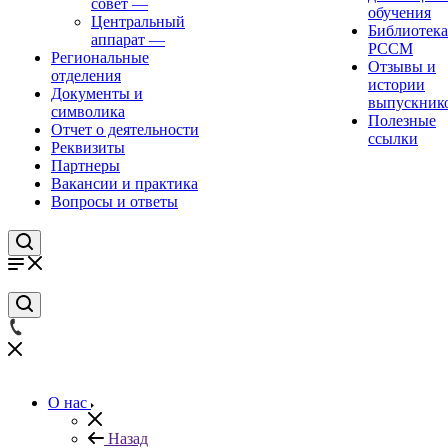
совет
—
обучения
Центральный
Библиотека
аппарат
—
РССМ
Региональные
Отзывы и
отделения
истории
Документы и
выпускник
символика
Полезные
Отчет о деятельности
ссылки
Реквизиты
Партнеры
Вакансии и практика
Вопросы и ответы
О нас
Назад