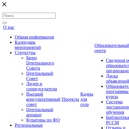
О нас
Общая информация
Календарь
Образовательны
мероприятий
центр
Структура
Бюро
Сведения о
Центрального
образовате
Совета
организаци
Центральный
Доска
Совет
объявлени
Лидер и
Образовате
сопредседатели
программы
Высший
Кадры
курсы
консультативный
Проекты
для
Система
совет
села
дистанцио
Центральный
обучения
аппарат
Библиотека
Кураторы по ФО
РССМ
Региональные
Отзывы и