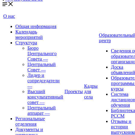
О нас
Общая информация
Календарь
Образовательны
мероприятий
центр
Структура
Бюро
Сведения о
Центрального
образовате
Совета
—
организаци
Центральный
Доска
Совет
—
объявлени
Лидер и
Образовате
сопредседатели
программы
—
Кадры
курсы
Высший
Проекты
для
Система
консультативный
села
дистанцио
совет
—
обучения
Центральный
Библиотека
аппарат
—
РССМ
Региональные
Отзывы и
отделения
истории
Документы и
выпускник
символика