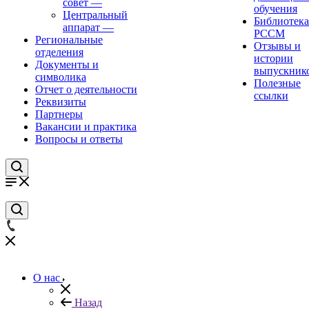
совет
—
обучения
Центральный
Библиотека
аппарат
—
РССМ
Региональные
Отзывы и
отделения
истории
Документы и
выпускник
символика
Полезные
Отчет о деятельности
ссылки
Реквизиты
Партнеры
Вакансии и практика
Вопросы и ответы
О нас
Назад