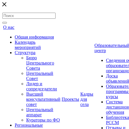
О нас
Общая информация
Календарь
Образовательны
мероприятий
центр
Структура
Бюро
Сведения о
Центрального
образовате
Совета
организаци
Центральный
Доска
Совет
объявлени
Лидер и
Образовате
сопредседатели
программы
Высший
Кадры
курсы
консультативный
Проекты
для
Система
совет
села
дистанцио
Центральный
обучения
аппарат
Библиотека
Кураторы по ФО
РССМ
Региональные
Отзывы и