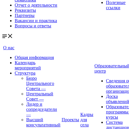
Полезные
Отчет о деятельности
ссылки
Реквизиты
Партнеры
Вакансии и практика
Вопросы и ответы
О нас
Общая информация
Календарь
Образовательны
мероприятий
центр
Структура
Бюро
Сведения о
Центрального
образовате
Совета
—
организаци
Центральный
Доска
Совет
—
объявлени
Лидер и
Образовате
сопредседатели
программы
—
Кадры
курсы
Высший
Проекты
для
Система
консультативный
села
дистанцио