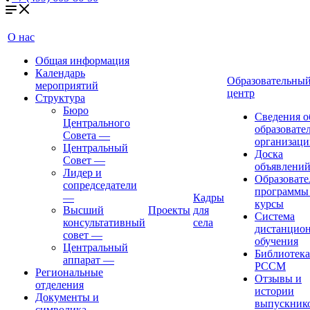
О нас
Общая информация
Календарь
Образовательны
мероприятий
центр
Структура
Бюро
Сведения о
Центрального
образовате
Совета
—
организаци
Центральный
Доска
Совет
—
объявлени
Лидер и
Образовате
сопредседатели
программы
—
Кадры
курсы
Высший
Проекты
для
Система
консультативный
села
дистанцио
совет
—
обучения
Центральный
Библиотека
аппарат
—
РССМ
Региональные
Отзывы и
отделения
истории
Документы и
выпускник
символика