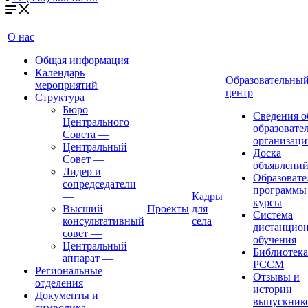
О нас
Общая информация
Календарь
Образовательны
мероприятий
центр
Структура
Бюро
Сведения о
Центрального
образовате
Совета
—
организаци
Центральный
Доска
Совет
—
объявлени
Лидер и
Образовате
сопредседатели
программы
—
Кадры
курсы
Высший
Проекты
для
Система
консультативный
села
дистанцио
совет
—
обучения
Центральный
Библиотека
аппарат
—
РССМ
Региональные
Отзывы и
отделения
истории
Документы и
выпускник
символика