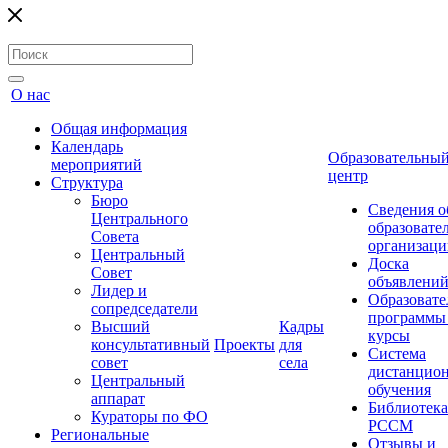
О нас
Общая информация
Календарь
Образовательны
мероприятий
центр
Структура
Бюро
Сведения о
Центрального
образовате
Совета
организаци
Центральный
Доска
Совет
объявлени
Лидер и
Образовате
сопредседатели
программы
Высший
Кадры
курсы
консультативный
Проекты
для
Система
совет
села
дистанцио
Центральный
обучения
аппарат
Библиотека
Кураторы по ФО
РССМ
Региональные
Отзывы и