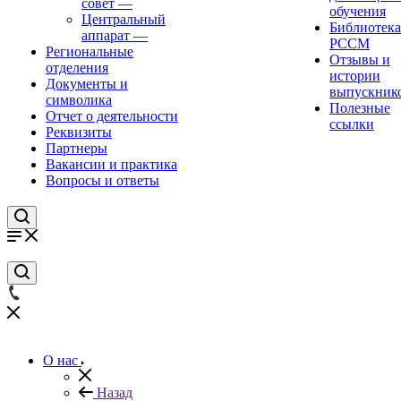
совет
—
обучения
Центральный
Библиотека
аппарат
—
РССМ
Региональные
Отзывы и
отделения
истории
Документы и
выпускник
символика
Полезные
Отчет о деятельности
ссылки
Реквизиты
Партнеры
Вакансии и практика
Вопросы и ответы
О нас
Назад