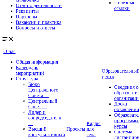
Полезные
Отчет о деятельности
ссылки
Реквизиты
Партнеры
Вакансии и практика
Вопросы и ответы
О нас
Общая информация
Календарь
Образовательны
мероприятий
центр
Структура
Бюро
Сведения о
Центрального
образовате
Совета
—
организаци
Центральный
Доска
Совет
—
объявлени
Лидер и
Образовате
сопредседатели
программы
—
Кадры
курсы
Высший
Проекты
для
Система
консультативный
села
дистанцио