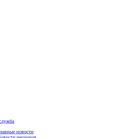
служба
лавные новости
овости регионов