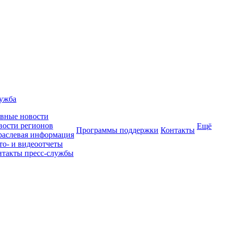
лужба
авные новости
вости регионов
Ещё
Программы поддержки
Контакты
раслевая информация
то- и видеоотчеты
нтакты пресс-службы