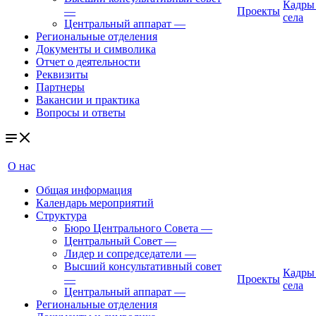
Кадры
—
Проекты
села
Центральный аппарат
—
Региональные отделения
Документы и символика
Отчет о деятельности
Реквизиты
Партнеры
Вакансии и практика
Вопросы и ответы
О нас
Общая информация
Календарь мероприятий
Структура
Бюро Центрального Совета
—
Центральный Совет
—
Лидер и сопредседатели
—
Высший консультативный совет
Кадры
—
Проекты
села
Центральный аппарат
—
Региональные отделения