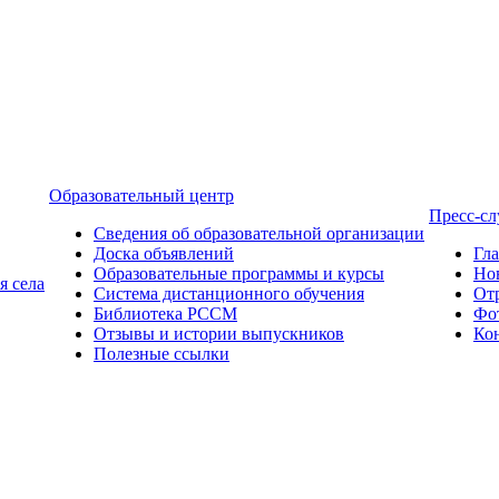
Образовательный центр
Пресс-с
Сведения об образовательной организации
Доска объявлений
Гл
Образовательные программы и курсы
Но
я села
Система дистанционного обучения
От
Библиотека РССМ
Фо
Отзывы и истории выпускников
Ко
Полезные ссылки