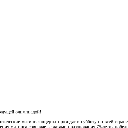
рядущей олимпиадой!
отические митинг-концерты проходят в субботу по всей стране
дения митинга совпадает с датами празднования 75-летия побед