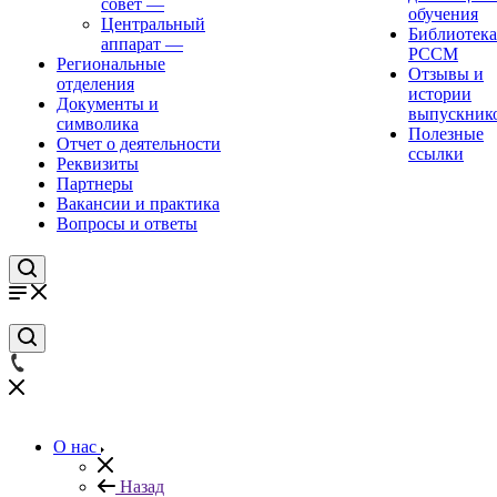
совет
—
обучения
Центральный
Библиотека
аппарат
—
РССМ
Региональные
Отзывы и
отделения
истории
Документы и
выпускник
символика
Полезные
Отчет о деятельности
ссылки
Реквизиты
Партнеры
Вакансии и практика
Вопросы и ответы
О нас
Назад