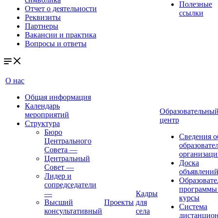
Полезные
Отчет о деятельности
ссылки
Реквизиты
Партнеры
Вакансии и практика
Вопросы и ответы
О нас
Общая информация
Календарь
Образовательны
мероприятий
центр
Структура
Бюро
Сведения о
Центрального
образовате
Совета
—
организаци
Центральный
Доска
Совет
—
объявлени
Лидер и
Образовате
сопредседатели
программы
—
Кадры
курсы
Высший
Проекты
для
Система
консультативный
села
дистанцио