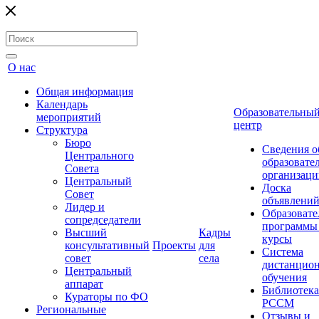
О нас
Общая информация
Календарь
Образовательны
мероприятий
центр
Структура
Бюро
Сведения о
Центрального
образовате
Совета
организаци
Центральный
Доска
Совет
объявлени
Лидер и
Образовате
сопредседатели
программы
Высший
Кадры
курсы
консультативный
Проекты
для
Система
совет
села
дистанцио
Центральный
обучения
аппарат
Библиотека
Кураторы по ФО
РССМ
Региональные
Отзывы и