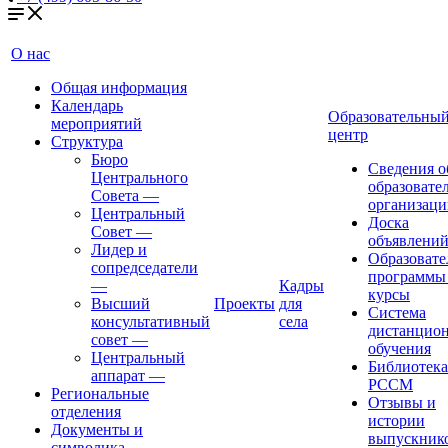
О нас
Общая информация
Календарь
Образовательны
мероприятий
центр
Структура
Бюро
Сведения о
Центрального
образовате
Совета
—
организаци
Центральный
Доска
Совет
—
объявлени
Лидер и
Образовате
сопредседатели
программы
—
Кадры
курсы
Высший
Проекты
для
Система
консультативный
села
дистанцио
совет
—
обучения
Центральный
Библиотека
аппарат
—
РССМ
Региональные
Отзывы и
отделения
истории
Документы и
выпускник
символика