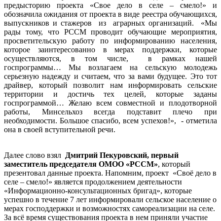
предысторию проекта «Свое дело в селе – смело!» и
обозначила ожидания от проекта в виде реестра обучающихся,
выпускников и стажеров из аграрных организаций. «Мы
рады тому, что РССМ проводит обучающие мероприятия,
просветительскую работу по информированию населения,
которое заинтересованно в мерах поддержки, которые
осуществляются, в том числе, в рамках нашей
госпрограммы… Мы возлагаем на сельскую молодежь
серьезную надежду и считаем, что за вами будущее. Это тот
драйвер, который позволит нам информировать сельские
территории и достичь тех целей, которые заданы
госпрограммой… Желаю всем совместной и плодотворной
работы, Минсельхоз всегда подставит плечо при
необходимости. Большое спасибо, всем успехов!», - отметила
она в своей вступительной речи.
Далее слово взял
Дмитрий Пекуровский, первый
заместитель председателя ОМОО «РССМ»
, который
презентовал данные проекта. Напомним, проект «Своё дело в
селе – смело!» является продолжением деятельности
«Информационно-консультационных бригад», которые
успешно в течение 7 лет информировали сельское население о
мерах господдержки и возможностях самореализации на селе.
За всё время существования проекта в нем приняли участие