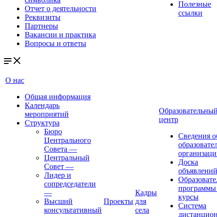
Полезные
Отчет о деятельности
ссылки
Реквизиты
Партнеры
Вакансии и практика
Вопросы и ответы
О нас
Общая информация
Календарь
Образовательны
мероприятий
центр
Структура
Бюро
Сведения о
Центрального
образовате
Совета
—
организаци
Центральный
Доска
Совет
—
объявлени
Лидер и
Образовате
сопредседатели
программы
—
Кадры
курсы
Высший
Проекты
для
Система
консультативный
села
дистанцио