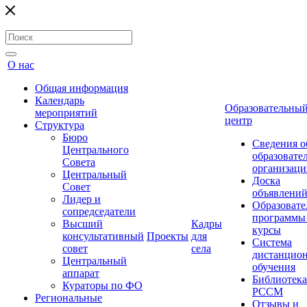
О нас
Общая информация
Календарь
Образовательны
мероприятий
центр
Структура
Бюро
Сведения о
Центрального
образовате
Совета
организаци
Центральный
Доска
Совет
объявлени
Лидер и
Образовате
сопредседатели
программы
Высший
Кадры
курсы
консультативный
Проекты
для
Система
совет
села
дистанцио
Центральный
обучения
аппарат
Библиотека
Кураторы по ФО
РССМ
Региональные
Отзывы и