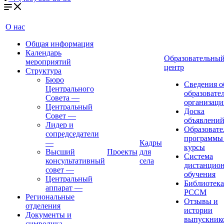
О нас
Общая информация
Календарь
Образовательны
мероприятий
центр
Структура
Бюро
Сведения о
Центрального
образовате
Совета
—
организаци
Центральный
Доска
Совет
—
объявлени
Лидер и
Образовате
сопредседатели
программы
—
Кадры
курсы
Высший
Проекты
для
Система
консультативный
села
дистанцио
совет
—
обучения
Центральный
Библиотека
аппарат
—
РССМ
Региональные
Отзывы и
отделения
истории
Документы и
выпускник
символика