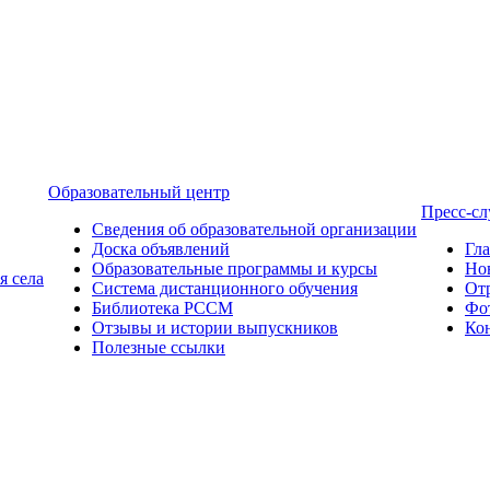
Образовательный центр
Пресс-с
Сведения об образовательной организации
Доска объявлений
Гл
Образовательные программы и курсы
Но
я села
Система дистанционного обучения
От
Библиотека РССМ
Фо
Отзывы и истории выпускников
Ко
Полезные ссылки