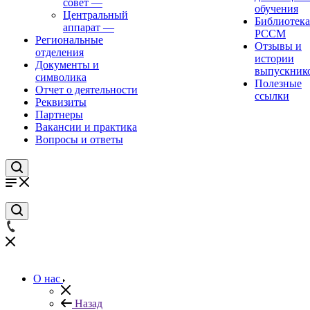
совет
—
обучения
Центральный
Библиотека
аппарат
—
РССМ
Региональные
Отзывы и
отделения
истории
Документы и
выпускник
символика
Полезные
Отчет о деятельности
ссылки
Реквизиты
Партнеры
Вакансии и практика
Вопросы и ответы
О нас
Назад