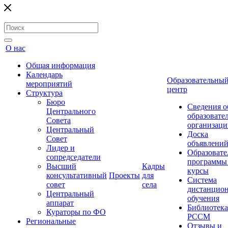
О нас
Общая информация
Календарь
Образовательны
мероприятий
центр
Структура
Бюро
Сведения о
Центрального
образовате
Совета
организаци
Центральный
Доска
Совет
объявлени
Лидер и
Образовате
сопредседатели
программы
Высший
Кадры
курсы
консультативный
Проекты
для
Система
совет
села
дистанцио
Центральный
обучения
аппарат
Библиотека
Кураторы по ФО
РССМ
Региональные
Отзывы и