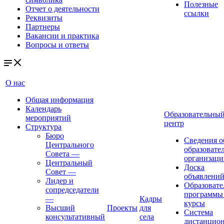
Полезные
Отчет о деятельности
ссылки
Реквизиты
Партнеры
Вакансии и практика
Вопросы и ответы
О нас
Общая информация
Календарь
Образовательны
мероприятий
центр
Структура
Бюро
Сведения о
Центрального
образовате
Совета
—
организаци
Центральный
Доска
Совет
—
объявлени
Лидер и
Образовате
сопредседатели
программы
—
Кадры
курсы
Высший
Проекты
для
Система
консультативный
села
дистанцио