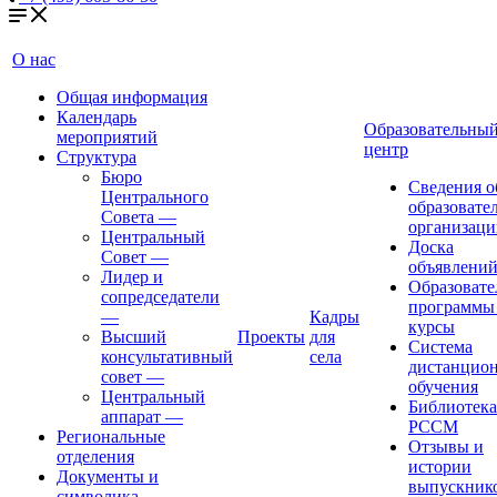
О нас
Общая информация
Календарь
Образовательны
мероприятий
центр
Структура
Бюро
Сведения о
Центрального
образовате
Совета
—
организаци
Центральный
Доска
Совет
—
объявлени
Лидер и
Образовате
сопредседатели
программы
—
Кадры
курсы
Высший
Проекты
для
Система
консультативный
села
дистанцио
совет
—
обучения
Центральный
Библиотека
аппарат
—
РССМ
Региональные
Отзывы и
отделения
истории
Документы и
выпускник
символика