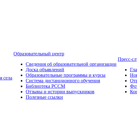
Образовательный центр
Пресс-с
Сведения об образовательной организации
Доска объявлений
Гл
Образовательные программы и курсы
Но
я села
Система дистанционного обучения
От
Библиотека РССМ
Фо
Отзывы и истории выпускников
Ко
Полезные ссылки