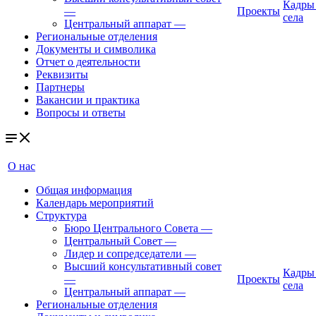
Кадры
—
Проекты
села
Центральный аппарат
—
Региональные отделения
Документы и символика
Отчет о деятельности
Реквизиты
Партнеры
Вакансии и практика
Вопросы и ответы
О нас
Общая информация
Календарь мероприятий
Структура
Бюро Центрального Совета
—
Центральный Совет
—
Лидер и сопредседатели
—
Высший консультативный совет
Кадры
—
Проекты
села
Центральный аппарат
—
Региональные отделения