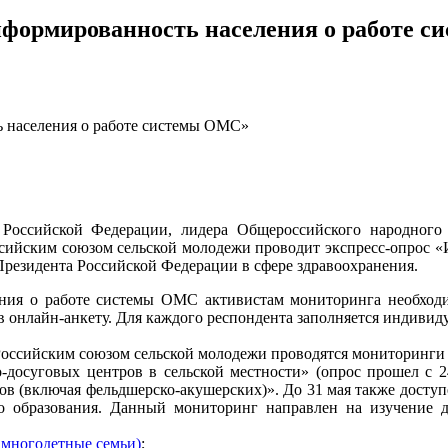
Информированность населения о работе 
ь населения о работе системы ОМС»
 Российской Федерации, лидера Общероссийского народног
сийским союзом сельской молодежи проводит экспресс-опрос 
Президента Российской Федерации в сфере здравоохранения.
ния о работе системы ОМС активистам мониторинга необходим
 в онлайн-анкету. Для каждого респондента заполняется индивид
ссийским союзом сельской молодежи проводятся мониторинги с
-досуговых центров в сельской местности» (опрос прошел с 2
в (включая фельдшерско-акушерских)». До 31 мая также доступе
о образования. Данный мониторинг направлен на изучение д
 многодетные семьи)
;