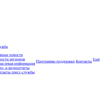
лужба
авные новости
вости регионов
Ещё
Программы поддержки
Контакты
раслевая информация
то- и видеоотчеты
нтакты пресс-службы