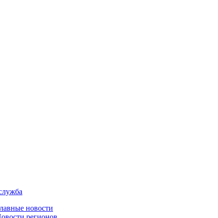
служба
лавные новости
овости регионов