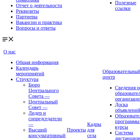
Полезные
Отчет о деятельности
ссылки
Реквизиты
Партнеры
Вакансии и практика
Вопросы и ответы
О нас
Общая информация
Календарь
Образовательны
мероприятий
центр
Структура
Бюро
Сведения о
Центрального
образовате
Совета
—
организаци
Центральный
Доска
Совет
—
объявлени
Лидер и
Образовате
сопредседатели
программы
—
Кадры
курсы
Высший
Проекты
для
Система
консультативный
села
дистанцио