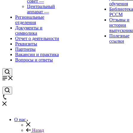
совет
—
обучения
Центральный
Библиотека
аппарат
—
РССМ
Региональные
Отзывы и
отделения
истории
Документы и
выпускник
символика
Полезные
Отчет о деятельности
ссылки
Реквизиты
Партнеры
Вакансии и практика
Вопросы и ответы
О нас
Назад