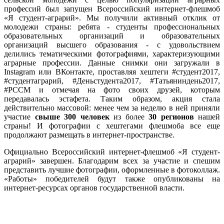
профессий был запущен Всероссийский интернет-флешмоб
«Я студент-аграрий». Мы получили активный отклик от
молодежи страны: ребята - студенты профессиональных
образовательных организаций и образовательных
организаций высшего образования - с удовольствием
делились тематическими фотографиями, характеризующими
аграрные профессии. Данные снимки они загружали в
Instagram или ВКонтакте, проставляя хештеги #студент2017,
#студентаграрий, #Деньстудента2017, #Татьяниндень2017,
#РССМ и отмечая на фото своих друзей, которым
передавалась эстафета. Таким образом, акция стала
действительно массовой: менее чем за неделю в ней приняли
участие
свыше 300 человек
из более
30 регионов
нашей
страны! И фотографии с хештегами флешмоба все еще
продолжают размещать в интернет-пространстве.
Официально Всероссийский интернет-флешмоб «Я студент-
аграрий» завершен. Благодарим всех за участие и спешим
представить лучшие фотографии, оформленные в фотоколлаж.
«Работы» победителей будут также опубликованы на
интернет-ресурсах органов государственной власти.