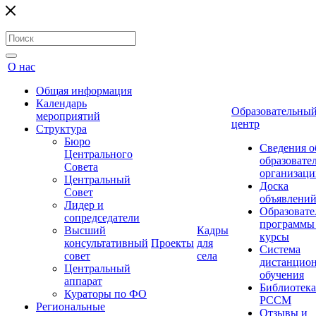
О нас
Общая информация
Календарь
Образовательны
мероприятий
центр
Структура
Бюро
Сведения о
Центрального
образовате
Совета
организаци
Центральный
Доска
Совет
объявлени
Лидер и
Образовате
сопредседатели
программы
Высший
Кадры
курсы
консультативный
Проекты
для
Система
совет
села
дистанцио
Центральный
обучения
аппарат
Библиотека
Кураторы по ФО
РССМ
Региональные
Отзывы и