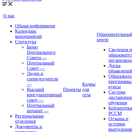
О нас
Общая информация
Календарь
Образовательны
мероприятий
центр
Структура
Бюро
Сведения о
Центрального
образовате
Совета
—
организаци
Центральный
Доска
Совет
—
объявлени
Лидер и
Образовате
сопредседатели
программы
—
Кадры
курсы
Высший
Проекты
для
Система
консультативный
села
дистанцио
совет
—
обучения
Центральный
Библиотека
аппарат
—
РССМ
Региональные
Отзывы и
отделения
истории
Документы и
выпускник
символика