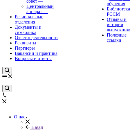
совет
—
обучения
Центральный
Библиотека
аппарат
—
РССМ
Региональные
Отзывы и
отделения
истории
Документы и
выпускник
символика
Полезные
Отчет о деятельности
ссылки
Реквизиты
Партнеры
Вакансии и практика
Вопросы и ответы
О нас
Назад