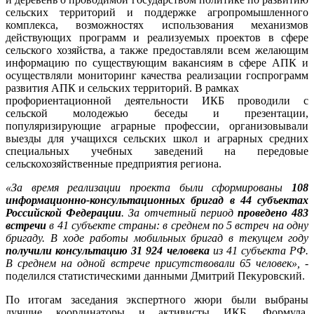
сельских территорий и поддержке агропромышленного
комплекса, возможностях использования механизмов
действующих программ и реализуемых проектов в сфере
сельского хозяйства, а также предоставляли всем желающим
информацию по существующим вакансиям в сфере АПК и
осуществляли мониторинг качества реализации госпрограмм
развития АПК и сельских территорий. В рамках
профориентационной деятельности ИКБ проводили с
сельской молодежью беседы и презентации,
популяризирующие аграрные профессии, организовывали
выезды для учащихся сельских школ и аграрных средних
специальных учебных заведений на передовые
сельскохозяйственные предприятия региона.
«За время реализации проекта были сформированы
108
информационно-консультационных бригад в 44 субъектах
Российской Федерации
. За отчетный период
проведено 483
встречи
в 41 субъекте страны: в среднем по 5 встреч на одну
бригаду. В ходе работы мобильных бригад в текущем году
получили консультацию 31 924 человека
из 41 субъекта РФ.
В среднем на одной встрече присутствовали 65 человек»,
-
поделился статистическими данными Дмитрий Пекуровский.
По итогам заседания экспертного жюри были выбраны
лучшие координаторы и активисты ИКБ. Формула,