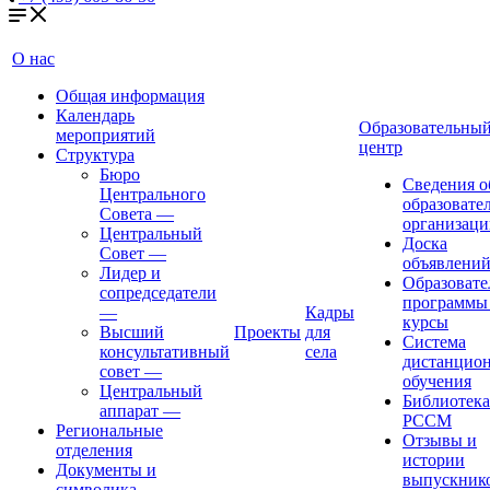
О нас
Общая информация
Календарь
Образовательны
мероприятий
центр
Структура
Бюро
Сведения о
Центрального
образовате
Совета
—
организаци
Центральный
Доска
Совет
—
объявлени
Лидер и
Образовате
сопредседатели
программы
—
Кадры
курсы
Высший
Проекты
для
Система
консультативный
села
дистанцио
совет
—
обучения
Центральный
Библиотека
аппарат
—
РССМ
Региональные
Отзывы и
отделения
истории
Документы и
выпускник
символика