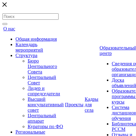
О нас
Общая информация
Календарь
Образовательны
мероприятий
центр
Структура
Бюро
Сведения о
Центрального
образовате
Совета
организаци
Центральный
Доска
Совет
объявлени
Лидер и
Образовате
сопредседатели
программы
Высший
Кадры
курсы
консультативный
Проекты
для
Система
совет
села
дистанцио
Центральный
обучения
аппарат
Библиотека
Кураторы по ФО
РССМ
Региональные
Отзывы и