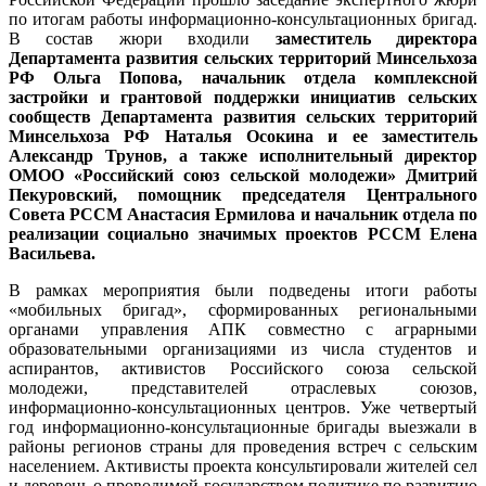
по итогам работы информационно-консультационных бригад.
В состав жюри входили
заместитель директора
Департамента развития сельских территорий Минсельхоза
РФ Ольга Попова, начальник отдела комплексной
застройки и грантовой поддержки инициатив сельских
сообществ Департамента развития сельских территорий
Минсельхоза РФ Наталья Осокина и ее заместитель
Александр Трунов, а также исполнительный директор
ОМОО «Российский союз сельской молодежи» Дмитрий
Пекуровский, помощник председателя Центрального
Совета РССМ Анастасия Ермилова и начальник отдела по
реализации социально значимых проектов РССМ Елена
Васильева.
В рамках мероприятия были подведены итоги работы
«мобильных бригад», сформированных региональными
органами управления АПК совместно с аграрными
образовательными организациями из числа студентов и
аспирантов, активистов Российского союза сельской
молодежи, представителей отраслевых союзов,
информационно-консультационных центров. Уже четвертый
год информационно-консультационные бригады выезжали в
районы регионов страны для проведения встреч с сельским
населением. Активисты проекта консультировали жителей сел
и деревень о проводимой государством политике по развитию