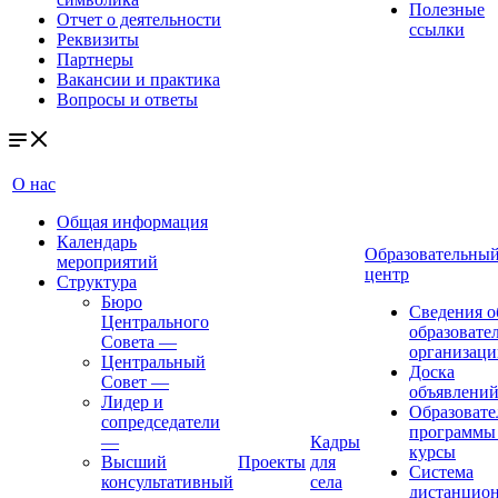
Полезные
Отчет о деятельности
ссылки
Реквизиты
Партнеры
Вакансии и практика
Вопросы и ответы
О нас
Общая информация
Календарь
Образовательны
мероприятий
центр
Структура
Бюро
Сведения о
Центрального
образовате
Совета
—
организаци
Центральный
Доска
Совет
—
объявлени
Лидер и
Образовате
сопредседатели
программы
—
Кадры
курсы
Высший
Проекты
для
Система
консультативный
села
дистанцио