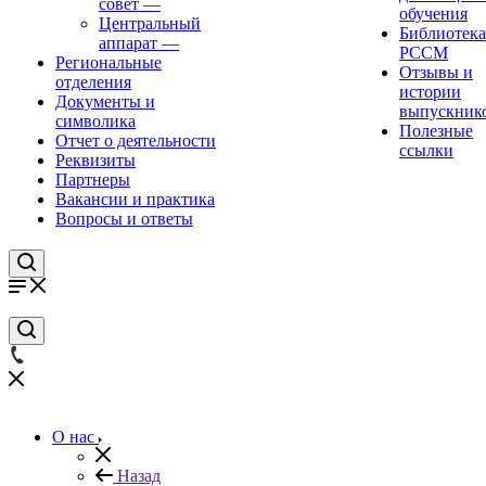
совет
—
обучения
Центральный
Библиотека
аппарат
—
РССМ
Региональные
Отзывы и
отделения
истории
Документы и
выпускник
символика
Полезные
Отчет о деятельности
ссылки
Реквизиты
Партнеры
Вакансии и практика
Вопросы и ответы
О нас
Назад