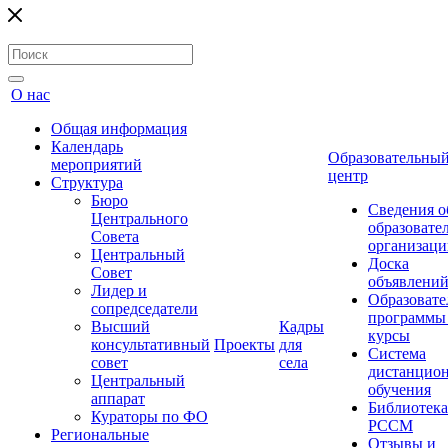
О нас
Общая информация
Календарь
Образовательны
мероприятий
центр
Структура
Бюро
Сведения о
Центрального
образовате
Совета
организаци
Центральный
Доска
Совет
объявлени
Лидер и
Образовате
сопредседатели
программы
Высший
Кадры
курсы
консультативный
Проекты
для
Система
совет
села
дистанцио
Центральный
обучения
аппарат
Библиотека
Кураторы по ФО
РССМ
Региональные
Отзывы и