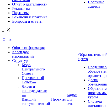
Полезные
Отчет о деятельности
ссылки
Реквизиты
Партнеры
Вакансии и практика
Вопросы и ответы
О нас
Общая информация
Календарь
Образовательны
мероприятий
центр
Структура
Бюро
Сведения о
Центрального
образовате
Совета
—
организаци
Центральный
Доска
Совет
—
объявлени
Лидер и
Образовате
сопредседатели
программы
—
Кадры
курсы
Высший
Проекты
для
Система
консультативный
села
дистанцио