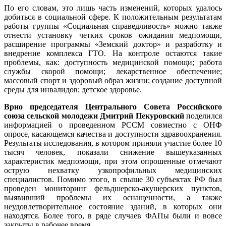
По его словам, это лишь часть изменений, которых удалось
добиться в социальной сфере. К положительным результатам
работы группы «Социальная справедливость» можно также
отнести установку четких сроков ожидания медпомощи,
расширение программы «Земский доктор» и разработку и
внедрение комплекса ГТО. На контроле остаются такие
проблемы, как: доступность медицинской помощи; работа
службы скорой помощи; лекарственное обеспечение;
массовый спорт и здоровый образ жизни; создание доступной
среды для инвалидов; детское здоровье.
Врио председателя Центрального Совета Российского
союза сельской молодежи Дмитрий Пекуровский
поделился
информацией о проведенном РССМ совместно с ОНФ
опросе, касающемся качества и доступности здравоохранения.
Результаты исследования, в котором приняли участие более 10
тысяч человек, показали снижение вышеуказанных
характеристик медпомощи, при этом опрошенные отмечают
острую нехватку узкопрофильных медицинских
специалистов. Помимо этого, в свыше 30 субъектах РФ был
проведен мониторинг фельдшерско-акушерских пунктов,
выявивший проблемы их оснащенности, а также
неудовлетворительное состояние зданий, в которых они
находятся. Более того, в ряде случаев ФАПы были и вовсе
закрыты в рабочее время.