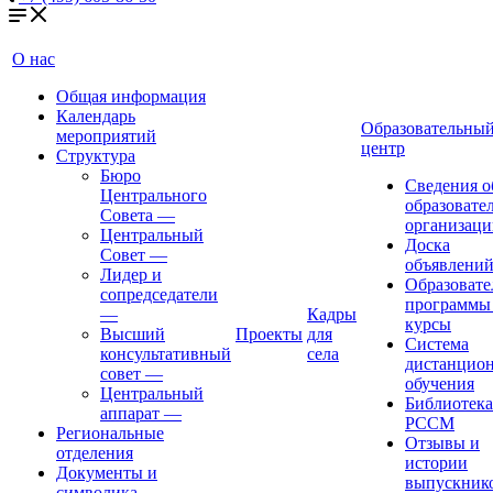
О нас
Общая информация
Календарь
Образовательны
мероприятий
центр
Структура
Бюро
Сведения о
Центрального
образовате
Совета
—
организаци
Центральный
Доска
Совет
—
объявлени
Лидер и
Образовате
сопредседатели
программы
—
Кадры
курсы
Высший
Проекты
для
Система
консультативный
села
дистанцио
совет
—
обучения
Центральный
Библиотека
аппарат
—
РССМ
Региональные
Отзывы и
отделения
истории
Документы и
выпускник
символика