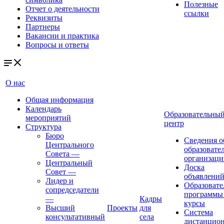
Полезные
Отчет о деятельности
ссылки
Реквизиты
Партнеры
Вакансии и практика
Вопросы и ответы
О нас
Общая информация
Календарь
Образовательны
мероприятий
центр
Структура
Бюро
Сведения о
Центрального
образовате
Совета
—
организаци
Центральный
Доска
Совет
—
объявлени
Лидер и
Образовате
сопредседатели
программы
—
Кадры
курсы
Высший
Проекты
для
Система
консультативный
села
дистанцио