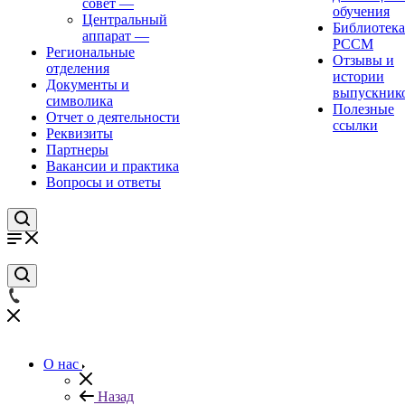
совет
—
обучения
Центральный
Библиотека
аппарат
—
РССМ
Региональные
Отзывы и
отделения
истории
Документы и
выпускник
символика
Полезные
Отчет о деятельности
ссылки
Реквизиты
Партнеры
Вакансии и практика
Вопросы и ответы
О нас
Назад