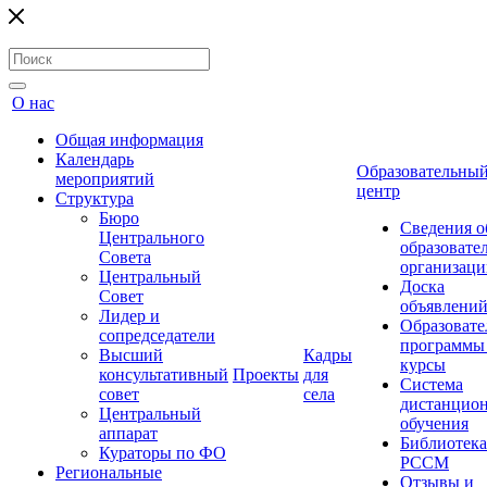
О нас
Общая информация
Календарь
Образовательны
мероприятий
центр
Структура
Бюро
Сведения о
Центрального
образовате
Совета
организаци
Центральный
Доска
Совет
объявлени
Лидер и
Образовате
сопредседатели
программы
Высший
Кадры
курсы
консультативный
Проекты
для
Система
совет
села
дистанцио
Центральный
обучения
аппарат
Библиотека
Кураторы по ФО
РССМ
Региональные
Отзывы и