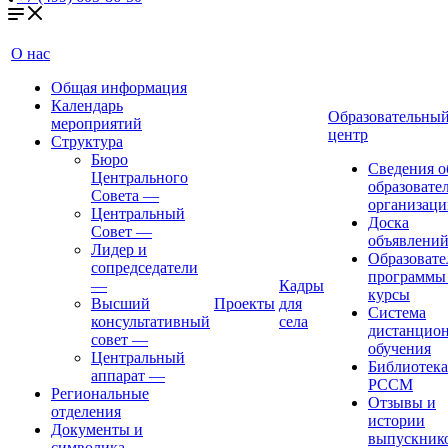
О нас
Общая информация
Календарь
Образовательны
мероприятий
центр
Структура
Бюро
Сведения о
Центрального
образовате
Совета
—
организаци
Центральный
Доска
Совет
—
объявлени
Лидер и
Образовате
сопредседатели
программы
—
Кадры
курсы
Высший
Проекты
для
Система
консультативный
села
дистанцио
совет
—
обучения
Центральный
Библиотека
аппарат
—
РССМ
Региональные
Отзывы и
отделения
истории
Документы и
выпускник
символика