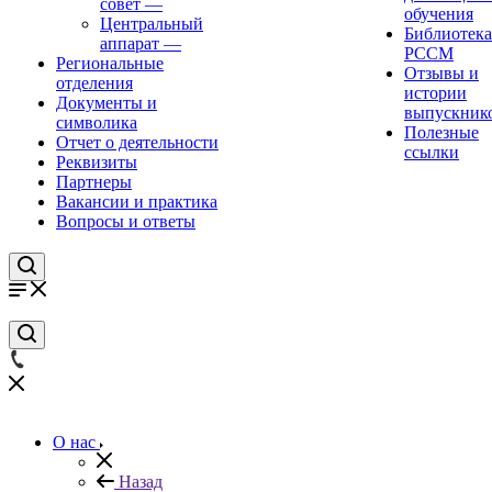
совет
—
обучения
Центральный
Библиотека
аппарат
—
РССМ
Региональные
Отзывы и
отделения
истории
Документы и
выпускник
символика
Полезные
Отчет о деятельности
ссылки
Реквизиты
Партнеры
Вакансии и практика
Вопросы и ответы
О нас
Назад