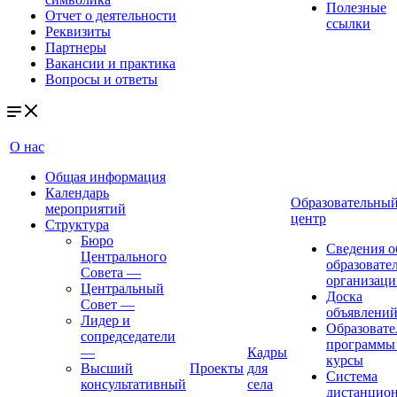
Полезные
Отчет о деятельности
ссылки
Реквизиты
Партнеры
Вакансии и практика
Вопросы и ответы
О нас
Общая информация
Календарь
Образовательны
мероприятий
центр
Структура
Бюро
Сведения о
Центрального
образовате
Совета
—
организаци
Центральный
Доска
Совет
—
объявлени
Лидер и
Образовате
сопредседатели
программы
—
Кадры
курсы
Высший
Проекты
для
Система
консультативный
села
дистанцио