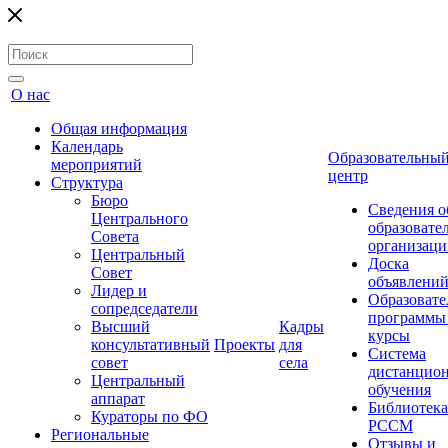
О нас
Общая информация
Календарь
Образовательны
мероприятий
центр
Структура
Бюро
Сведения о
Центрального
образовате
Совета
организаци
Центральный
Доска
Совет
объявлени
Лидер и
Образовате
сопредседатели
программы
Высший
Кадры
курсы
консультативный
Проекты
для
Система
совет
села
дистанцио
Центральный
обучения
аппарат
Библиотека
Кураторы по ФО
РССМ
Региональные
Отзывы и