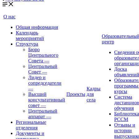
О нас
Общая информация
Календарь
Образовательны
мероприятий
центр
Структура
Бюро
Сведения о
Центрального
образовате
Совета
—
организаци
Центральный
Доска
Совет
—
объявлени
Лидер и
Образовате
сопредседатели
программы
—
Кадры
курсы
Высший
Проекты
для
Система
консультативный
села
дистанцио
совет
—
обучения
Центральный
Библиотека
аппарат
—
РССМ
Региональные
Отзывы и
отделения
истории
Документы и
выпускник
символика