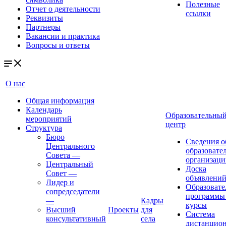
Полезные
Отчет о деятельности
ссылки
Реквизиты
Партнеры
Вакансии и практика
Вопросы и ответы
О нас
Общая информация
Календарь
Образовательны
мероприятий
центр
Структура
Бюро
Сведения о
Центрального
образовате
Совета
—
организаци
Центральный
Доска
Совет
—
объявлени
Лидер и
Образовате
сопредседатели
программы
—
Кадры
курсы
Высший
Проекты
для
Система
консультативный
села
дистанцио