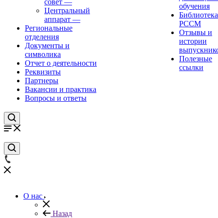
совет
—
обучения
Центральный
Библиотека
аппарат
—
РССМ
Региональные
Отзывы и
отделения
истории
Документы и
выпускник
символика
Полезные
Отчет о деятельности
ссылки
Реквизиты
Партнеры
Вакансии и практика
Вопросы и ответы
О нас
Назад