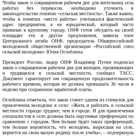
Чтобы закон о сокращенном рабочем дне для жительниц села
работал без перекосов, необходимо уточнить в
законодательстве понятие «сельская местность». Также важно,
чтобы в понятии «место работы» учитывался фактический
адрес предприятия, а не юридический, который часто
привязан к крупному городу. ОНФ готов обсудить на своей
площадке эти и другие предложения, заявила член
Центрального штаба ОНФ, председатель Общероссийской
молодежной общественной организации «Российский союз
сельской молодежи» Юлия Оглоблина.
Президент России, лидер ОНФ Владимир Путин подписал
закон о сокращенном рабочем дне для женщин, проживающих
и трудящихся в сельской местности, сообщил ТАСС.
Документ гарантирует им сокращенную продолжительность
рабочего времени, которая не должна превышать 36 часов в
неделю при сохранении заработной платы.
Оглоблина отметила, что закон станет одним из стимулов для
привлечения молодежи в село: «Жить и работать в сельской
местности гораздо труднее, чем в городе. И для привлечения
специалистов в село должны быть ощутимые преференции по
сравнению с городом. Чем больше будет таких преференций,
тем больше вероятность, что молодежь, выросшая на селе,
вернется на свою малую родину после учебы», – подчеркнула