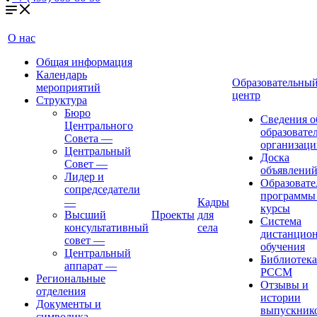
О нас
Общая информация
Календарь
Образовательны
мероприятий
центр
Структура
Бюро
Сведения о
Центрального
образовате
Совета
—
организаци
Центральный
Доска
Совет
—
объявлени
Лидер и
Образовате
сопредседатели
программы
—
Кадры
курсы
Высший
Проекты
для
Система
консультативный
села
дистанцио
совет
—
обучения
Центральный
Библиотека
аппарат
—
РССМ
Региональные
Отзывы и
отделения
истории
Документы и
выпускник
символика