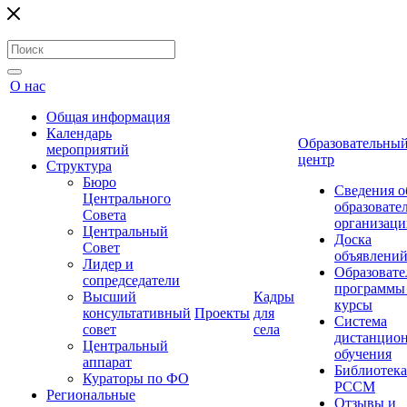
О нас
Общая информация
Календарь
Образовательны
мероприятий
центр
Структура
Бюро
Сведения о
Центрального
образовате
Совета
организаци
Центральный
Доска
Совет
объявлени
Лидер и
Образовате
сопредседатели
программы
Высший
Кадры
курсы
консультативный
Проекты
для
Система
совет
села
дистанцио
Центральный
обучения
аппарат
Библиотека
Кураторы по ФО
РССМ
Региональные
Отзывы и