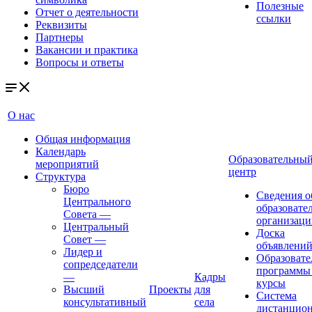
Полезные
Отчет о деятельности
ссылки
Реквизиты
Партнеры
Вакансии и практика
Вопросы и ответы
О нас
Общая информация
Календарь
Образовательны
мероприятий
центр
Структура
Бюро
Сведения о
Центрального
образовате
Совета
—
организаци
Центральный
Доска
Совет
—
объявлени
Лидер и
Образовате
сопредседатели
программы
—
Кадры
курсы
Высший
Проекты
для
Система
консультативный
села
дистанцио