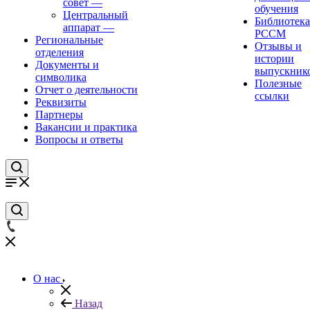
совет
—
обучения
Центральный
Библиотека
аппарат
—
РССМ
Региональные
Отзывы и
отделения
истории
Документы и
выпускник
символика
Полезные
Отчет о деятельности
ссылки
Реквизиты
Партнеры
Вакансии и практика
Вопросы и ответы
О нас
Назад