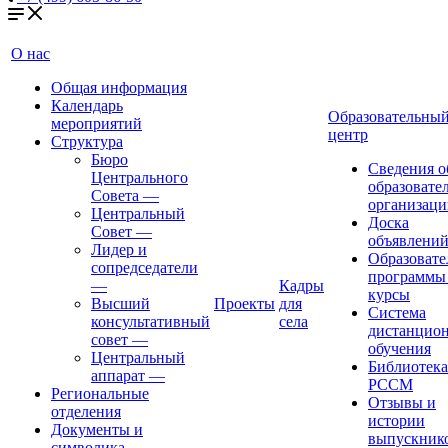
О нас
Общая информация
Календарь
Образовательны
мероприятий
центр
Структура
Бюро
Сведения о
Центрального
образовате
Совета
—
организаци
Центральный
Доска
Совет
—
объявлени
Лидер и
Образовате
сопредседатели
программы
—
Кадры
курсы
Высший
Проекты
для
Система
консультативный
села
дистанцио
совет
—
обучения
Центральный
Библиотека
аппарат
—
РССМ
Региональные
Отзывы и
отделения
истории
Документы и
выпускник
символика