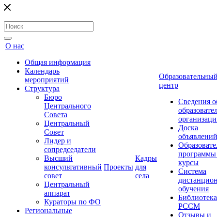
О нас
Общая информация
Календарь
Образовательны
мероприятий
центр
Структура
Бюро
Сведения о
Центрального
образовате
Совета
организаци
Центральный
Доска
Совет
объявлени
Лидер и
Образовате
сопредседатели
программы
Высший
Кадры
курсы
консультативный
Проекты
для
Система
совет
села
дистанцио
Центральный
обучения
аппарат
Библиотека
Кураторы по ФО
РССМ
Региональные
Отзывы и