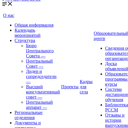
О нас
Общая информация
Календарь
Образовательны
мероприятий
центр
Структура
Бюро
Сведения о
Центрального
образовате
Совета
—
организаци
Центральный
Доска
Совет
—
объявлени
Лидер и
Образовате
сопредседатели
программы
—
Кадры
курсы
Высший
Проекты
для
Система
консультативный
села
дистанцио
совет
—
обучения
Центральный
Библиотека
аппарат
—
РССМ
Региональные
Отзывы и
отделения
истории
Документы и
выпускник
символика