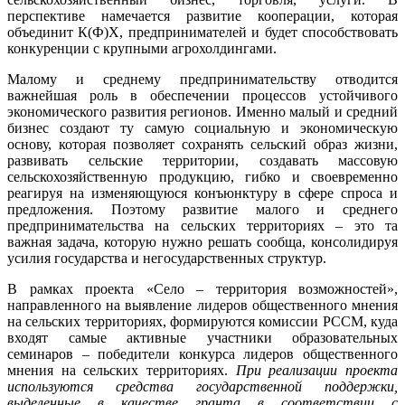
перспективе намечается развитие кооперации, которая
объединит К(Ф)Х, предпринимателей и будет способствовать
конкуренции с крупными агрохолдингами.
Малому и среднему предпринимательству отводится
важнейшая роль в обеспечении процессов устойчивого
экономического развития регионов. Именно малый и средний
бизнес создают ту самую социальную и экономическую
основу, которая позволяет сохранять сельский образ жизни,
развивать сельские территории, создавать массовую
сельскохозяйственную продукцию, гибко и своевременно
реагируя на изменяющуюся конъюнктуру в сфере спроса и
предложения. Поэтому развитие малого и среднего
предпринимательства на сельских территориях – это та
важная задача, которую нужно решать сообща, консолидируя
усилия государства и негосударственных структур.
В рамках проекта «Село – территория возможностей»,
направленного на выявление лидеров общественного мнения
на сельских территориях, формируются комиссии РССМ, куда
входят самые активные участники образовательных
семинаров – победители конкурса лидеров общественного
мнения на сельских территориях.
При реализации проекта
используются средства государственной поддержки,
выделенные в качестве гранта в соответствии c