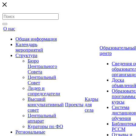
О нас
Общая информация
Календарь
Образовательны
мероприятий
центр
Структура
Бюро
Сведения о
Центрального
образовате
Совета
организаци
Центральный
Доска
Совет
объявлени
Лидер и
Образовате
сопредседатели
программы
Высший
Кадры
курсы
консультативный
Проекты
для
Система
совет
села
дистанцио
Центральный
обучения
аппарат
Библиотека
Кураторы по ФО
РССМ
Региональные
Отзывы и