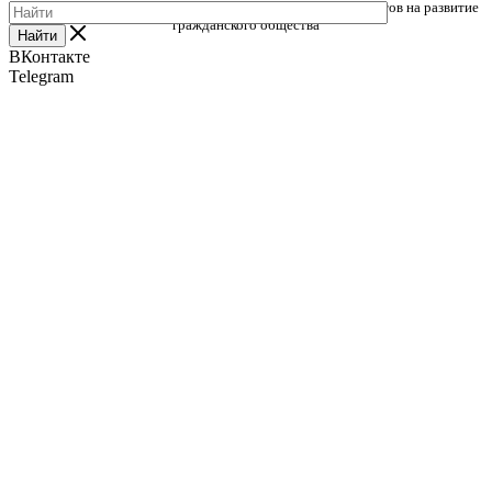
Федерации, предоставленного Фондом президентских грантов на развитие
гражданского общества
Найти
ВКонтакте
Telegram