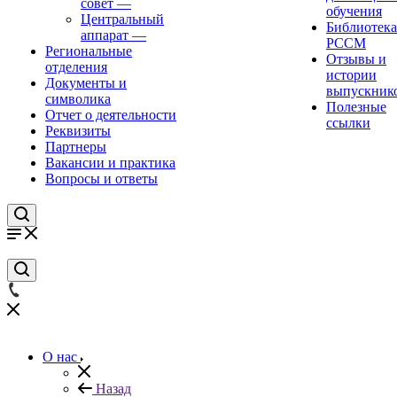
совет
—
обучения
Центральный
Библиотека
аппарат
—
РССМ
Региональные
Отзывы и
отделения
истории
Документы и
выпускник
символика
Полезные
Отчет о деятельности
ссылки
Реквизиты
Партнеры
Вакансии и практика
Вопросы и ответы
О нас
Назад