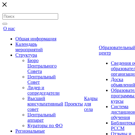
О нас
Общая информация
Календарь
Образовательны
мероприятий
центр
Структура
Бюро
Сведения о
Центрального
образовате
Совета
организаци
Центральный
Доска
Совет
объявлени
Лидер и
Образовате
сопредседатели
программы
Высший
Кадры
курсы
консультативный
Проекты
для
Система
совет
села
дистанцио
Центральный
обучения
аппарат
Библиотека
Кураторы по ФО
РССМ
Региональные
Отзывы и