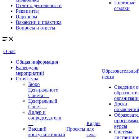
Полезные
Отчет о деятельности
ссылки
Реквизиты
Партнеры
Вакансии и практика
Вопросы и ответы
О нас
Общая информация
Календарь
Образовательны
мероприятий
центр
Структура
Бюро
Сведения о
Центрального
образовате
Совета
—
организаци
Центральный
Доска
Совет
—
объявлени
Лидер и
Образовате
сопредседатели
программы
—
Кадры
курсы
Высший
Проекты
для
Система
консультативный
села
дистанцио