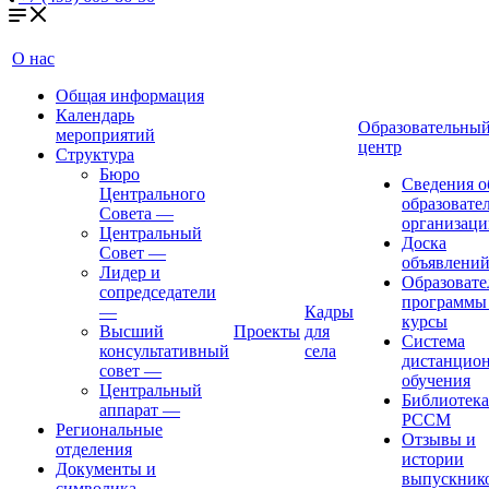
О нас
Общая информация
Календарь
Образовательны
мероприятий
центр
Структура
Бюро
Сведения о
Центрального
образовате
Совета
—
организаци
Центральный
Доска
Совет
—
объявлени
Лидер и
Образовате
сопредседатели
программы
—
Кадры
курсы
Высший
Проекты
для
Система
консультативный
села
дистанцио
совет
—
обучения
Центральный
Библиотека
аппарат
—
РССМ
Региональные
Отзывы и
отделения
истории
Документы и
выпускник
символика