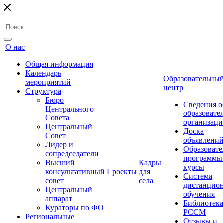
О нас
Общая информация
Календарь
Образовательны
мероприятий
центр
Структура
Бюро
Сведения о
Центрального
образовате
Совета
организаци
Центральный
Доска
Совет
объявлени
Лидер и
Образовате
сопредседатели
программы
Высший
Кадры
курсы
консультативный
Проекты
для
Система
совет
села
дистанцио
Центральный
обучения
аппарат
Библиотека
Кураторы по ФО
РССМ
Региональные
Отзывы и