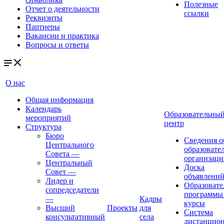
Полезные
Отчет о деятельности
ссылки
Реквизиты
Партнеры
Вакансии и практика
Вопросы и ответы
О нас
Общая информация
Календарь
Образовательны
мероприятий
центр
Структура
Бюро
Сведения о
Центрального
образовате
Совета
—
организаци
Центральный
Доска
Совет
—
объявлени
Лидер и
Образовате
сопредседатели
программы
—
Кадры
курсы
Высший
Проекты
для
Система
консультативный
села
дистанцио