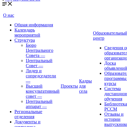
О нас
Общая информация
Календарь
Образовательны
мероприятий
центр
Структура
Бюро
Сведения о
Центрального
образовате
Совета
—
организаци
Центральный
Доска
Совет
—
объявлени
Лидер и
Образовате
сопредседатели
программы
—
Кадры
курсы
Высший
Проекты
для
Система
консультативный
села
дистанцио
совет
—
обучения
Центральный
Библиотека
аппарат
—
РССМ
Региональные
Отзывы и
отделения
истории
Документы и
выпускник
символика