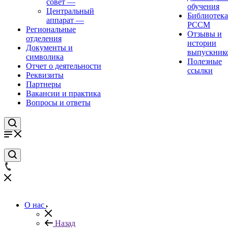
совет
—
обучения
Центральный
Библиотека
аппарат
—
РССМ
Региональные
Отзывы и
отделения
истории
Документы и
выпускник
символика
Полезные
Отчет о деятельности
ссылки
Реквизиты
Партнеры
Вакансии и практика
Вопросы и ответы
О нас
Назад