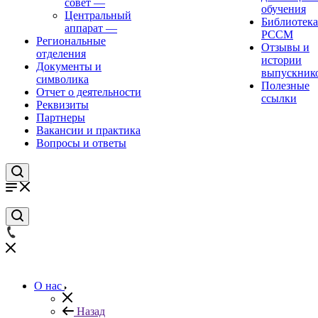
совет
—
обучения
Центральный
Библиотека
аппарат
—
РССМ
Региональные
Отзывы и
отделения
истории
Документы и
выпускник
символика
Полезные
Отчет о деятельности
ссылки
Реквизиты
Партнеры
Вакансии и практика
Вопросы и ответы
О нас
Назад