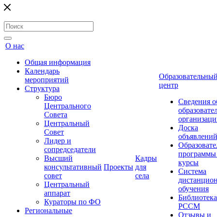
О нас
Общая информация
Календарь
Образовательны
мероприятий
центр
Структура
Бюро
Сведения о
Центрального
образовате
Совета
организаци
Центральный
Доска
Совет
объявлени
Лидер и
Образовате
сопредседатели
программы
Высший
Кадры
курсы
консультативный
Проекты
для
Система
совет
села
дистанцио
Центральный
обучения
аппарат
Библиотека
Кураторы по ФО
РССМ
Региональные
Отзывы и