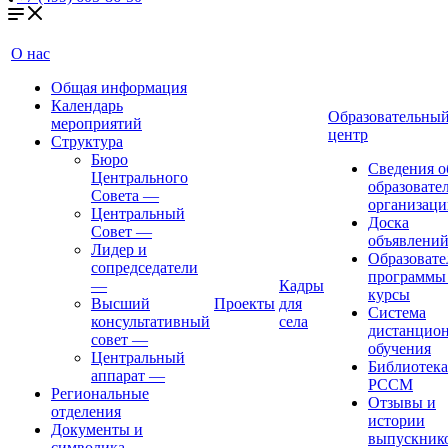
О нас
Общая информация
Календарь
Образовательны
мероприятий
центр
Структура
Бюро
Сведения о
Центрального
образовате
Совета
—
организаци
Центральный
Доска
Совет
—
объявлени
Лидер и
Образовате
сопредседатели
программы
—
Кадры
курсы
Высший
Проекты
для
Система
консультативный
села
дистанцио
совет
—
обучения
Центральный
Библиотека
аппарат
—
РССМ
Региональные
Отзывы и
отделения
истории
Документы и
выпускник
символика