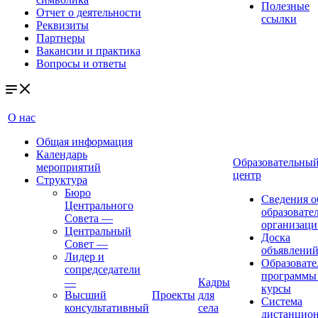
Полезные
Отчет о деятельности
ссылки
Реквизиты
Партнеры
Вакансии и практика
Вопросы и ответы
О нас
Общая информация
Календарь
Образовательны
мероприятий
центр
Структура
Бюро
Сведения о
Центрального
образовате
Совета
—
организаци
Центральный
Доска
Совет
—
объявлени
Лидер и
Образовате
сопредседатели
программы
—
Кадры
курсы
Высший
Проекты
для
Система
консультативный
села
дистанцио