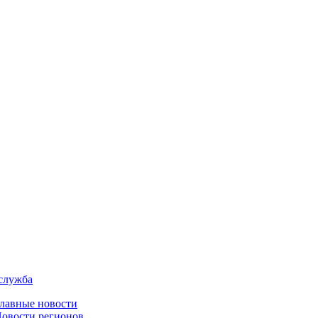
служба
лавные новости
овости регионов