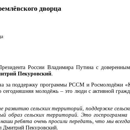
ремлёвского дворца
ца
 Президента России Владимира Путина с доверенн
митрий Пекуровский
.
а за поддержку программы РССМ и Росмолодёжи «Кад
то сегодняшняя молодёжь – это люди с активной гражд
ете развитию сельских территорий, поддержке сельс
ый образ сельских территорий. Это госпрограмма 
наши ребята очень просили передать, что мы всегд
л Дмитрий Пекуровский.