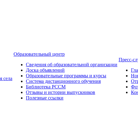
Образовательный центр
Пресс-с
Сведения об образовательной организации
Доска объявлений
Гл
Образовательные программы и курсы
Но
я села
Система дистанционного обучения
От
Библиотека РССМ
Фо
Отзывы и истории выпускников
Ко
Полезные ссылки