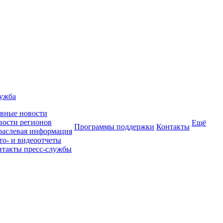
лужба
авные новости
вости регионов
Ещё
Программы поддержки
Контакты
раслевая информация
то- и видеоотчеты
нтакты пресс-службы