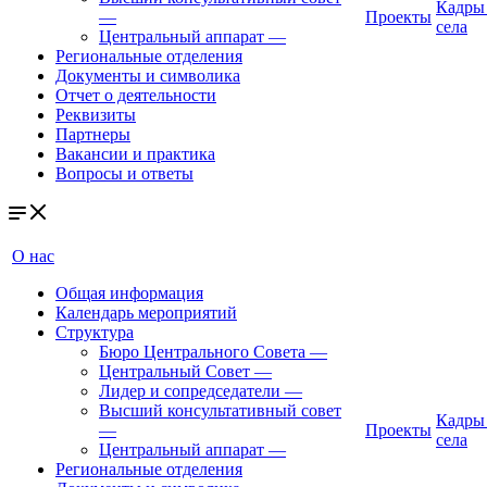
Кадры
—
Проекты
села
Центральный аппарат
—
Региональные отделения
Документы и символика
Отчет о деятельности
Реквизиты
Партнеры
Вакансии и практика
Вопросы и ответы
О нас
Общая информация
Календарь мероприятий
Структура
Бюро Центрального Совета
—
Центральный Совет
—
Лидер и сопредседатели
—
Высший консультативный совет
Кадры
—
Проекты
села
Центральный аппарат
—
Региональные отделения