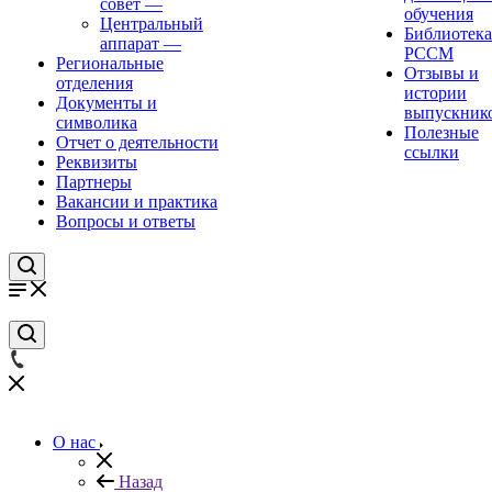
совет
—
обучения
Центральный
Библиотека
аппарат
—
РССМ
Региональные
Отзывы и
отделения
истории
Документы и
выпускник
символика
Полезные
Отчет о деятельности
ссылки
Реквизиты
Партнеры
Вакансии и практика
Вопросы и ответы
О нас
Назад