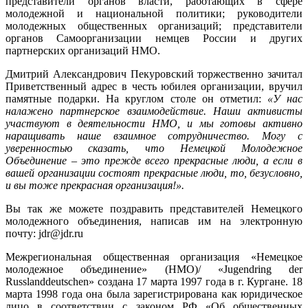
представители органов власти, работающих в сфере
молодежной и национальной политики; руководители
молодежных общественных организаций; представители
органов Самоорганизации немцев России и других
партнерских организаций НМО.
Дмитрий Александрович Пекуровский торжественно зачитал
Приветственный адрес в честь юбилея организации, вручил
памятные подарки. На круглом столе он отметил:
«У нас
налажено партнерское взаимодействие. Наши активисты
участвуют в деятельности НМО, и мы готовы активно
наращивать наше взаимное сотрудничество. Могу с
уверенностью сказать, что Немецкой Молодежное
Объединение – это прежде всего прекрасные люди, а если в
вашей организации состоят прекрасные люди, то, безусловно,
и вы тоже прекрасная организация!».
Вы так же можете поздравить представителей Немецкого
молодежного объединения, написав им на электронную
почту: jdr@jdr.ru
Межрегиональная общественная организация «Немецкое
молодежное объединение» (НМО)/ «Jugendring der
Russlanddeutschen» создана 17 марта 1997 года в г. Кургане. 18
марта 1998 года она была зарегистрирована как юридическое
лицо в соответствии с законом РФ «Об общественных