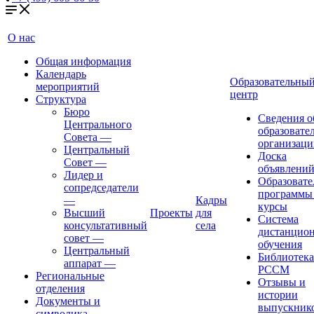
О нас
Общая информация
Календарь
Образовательны
мероприятий
центр
Структура
Бюро
Сведения о
Центрального
образовате
Совета
—
организаци
Центральный
Доска
Совет
—
объявлени
Лидер и
Образовате
сопредседатели
программы
—
Кадры
курсы
Высший
Проекты
для
Система
консультативный
села
дистанцио
совет
—
обучения
Центральный
Библиотека
аппарат
—
РССМ
Региональные
Отзывы и
отделения
истории
Документы и
выпускник
символика