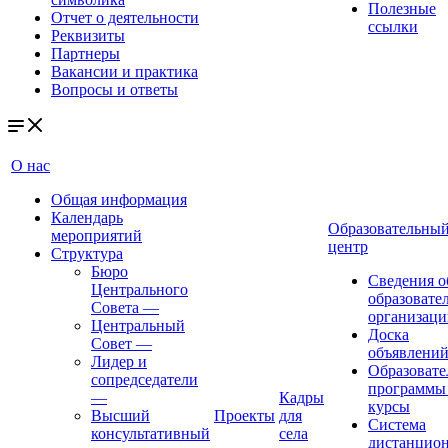
Полезные
Отчет о деятельности
ссылки
Реквизиты
Партнеры
Вакансии и практика
Вопросы и ответы
О нас
Общая информация
Календарь
Образовательны
мероприятий
центр
Структура
Бюро
Сведения о
Центрального
образовате
Совета
—
организаци
Центральный
Доска
Совет
—
объявлени
Лидер и
Образовате
сопредседатели
программы
—
Кадры
курсы
Высший
Проекты
для
Система
консультативный
села
дистанцио