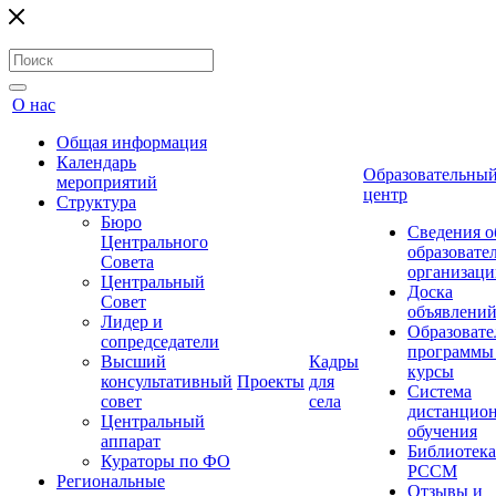
О нас
Общая информация
Календарь
Образовательны
мероприятий
центр
Структура
Бюро
Сведения о
Центрального
образовате
Совета
организаци
Центральный
Доска
Совет
объявлени
Лидер и
Образовате
сопредседатели
программы
Высший
Кадры
курсы
консультативный
Проекты
для
Система
совет
села
дистанцио
Центральный
обучения
аппарат
Библиотека
Кураторы по ФО
РССМ
Региональные
Отзывы и