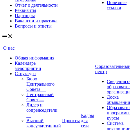
Полезные
Отчет о деятельности
ссылки
Реквизиты
Партнеры
Вакансии и практика
Вопросы и ответы
О нас
Общая информация
Календарь
Образовательны
мероприятий
центр
Структура
Бюро
Сведения о
Центрального
образовате
Совета
—
организаци
Центральный
Доска
Совет
—
объявлени
Лидер и
Образовате
сопредседатели
программы
—
Кадры
курсы
Высший
Проекты
для
Система
консультативный
села
дистанцио