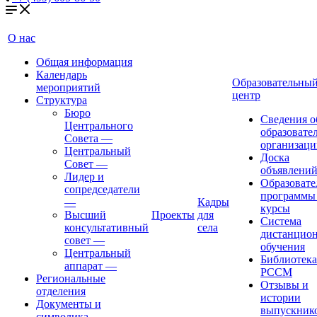
О нас
Общая информация
Календарь
Образовательны
мероприятий
центр
Структура
Бюро
Сведения о
Центрального
образовате
Совета
—
организаци
Центральный
Доска
Совет
—
объявлени
Лидер и
Образовате
сопредседатели
программы
—
Кадры
курсы
Высший
Проекты
для
Система
консультативный
села
дистанцио
совет
—
обучения
Центральный
Библиотека
аппарат
—
РССМ
Региональные
Отзывы и
отделения
истории
Документы и
выпускник
символика