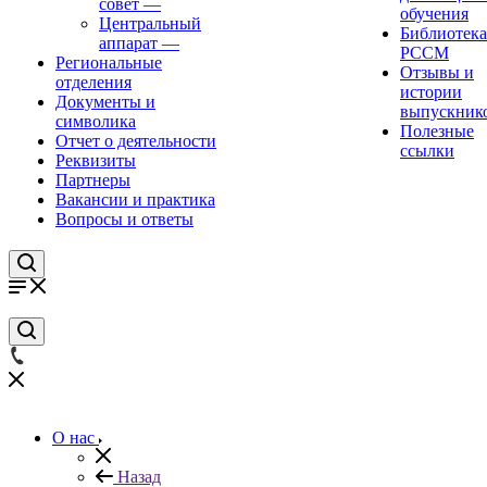
совет
—
обучения
Центральный
Библиотека
аппарат
—
РССМ
Региональные
Отзывы и
отделения
истории
Документы и
выпускник
символика
Полезные
Отчет о деятельности
ссылки
Реквизиты
Партнеры
Вакансии и практика
Вопросы и ответы
О нас
Назад