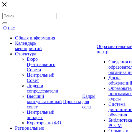
О нас
Общая информация
Календарь
Образовательны
мероприятий
центр
Структура
Бюро
Сведения о
Центрального
образовате
Совета
организаци
Центральный
Доска
Совет
объявлени
Лидер и
Образовате
сопредседатели
программы
Высший
Кадры
курсы
консультативный
Проекты
для
Система
совет
села
дистанцио
Центральный
обучения
аппарат
Библиотека
Кураторы по ФО
РССМ
Региональные
Отзывы и